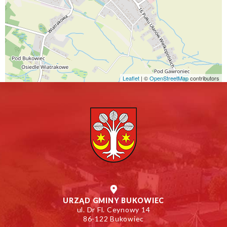
Leaflet
| ©
Otworzy
OpenStreetMap
contributors
się
w
nowym
oknie
URZĄD GMINY BUKOWIEC
ul. Dr Fl. Ceynowy 14
86-122 Bukowiec