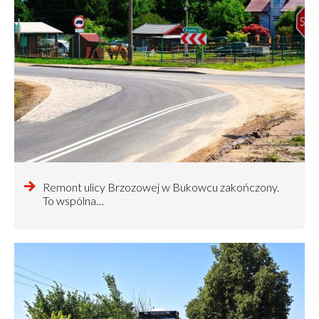
czytaj
Remont ulicy Brzozowej w Bukowcu zakończony.
więcej
To wspólna…
o