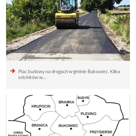
czytaj
Plac budowy na drogach w gminie Bukowiec. Kilka
więcej
odcinków w…
o