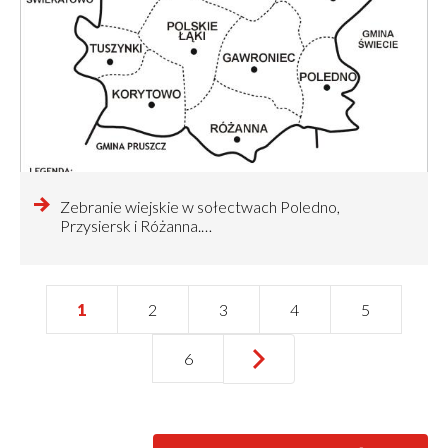
czytaj
Zebranie wiejskie w sołectwach Poledno,
więcej
Przysiersk i Różanna.…
o
Bieżąca
1
Strona
2
Strona
3
Strona
4
Strona
5
Stronicowanie
strona
…
Następna
›
Ostatnia
››
Strona
6
strona
strona