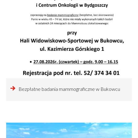
czytaj
Bezpłatne badania mammograficzne w Bukowcu
więcej
o