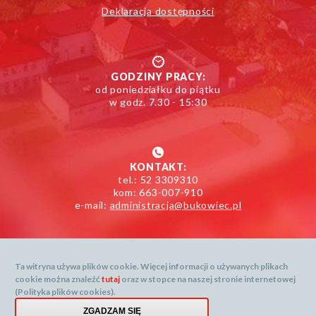
Deklaracja dostępności
GODZINY PRACY:
od poniedziałku do piątku
w godz. 7.30 - 15:30
KONTAKT:
tel.: 52 3309310
kom: 663-007-910
e-mail:
administracja@bukowiec.pl
Ta witryna używa plików cookie. Więcej informacji o używanych plikach
cookie można znaleźć
tutaj
oraz w stopce na naszej stronie internetowej
Mapa serwisu
(Polityka plików cookies).
Dane prognozy dostarcza: openweathermap.org
Menu
ZGADZAM SIĘ