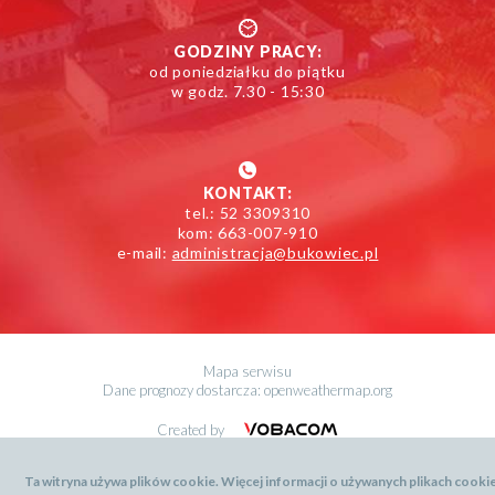
GODZINY PRACY:
od poniedziałku do piątku
w godz. 7.30 - 15:30
KONTAKT:
tel.: 52 3309310
kom: 663-007-910
e-mail:
administracja@bukowiec.pl
Mapa serwisu
Dane prognozy dostarcza: openweathermap.org
Menu
Created by
stopki
Ta witryna używa plików cookie. Więcej informacji o używanych plikach cooki