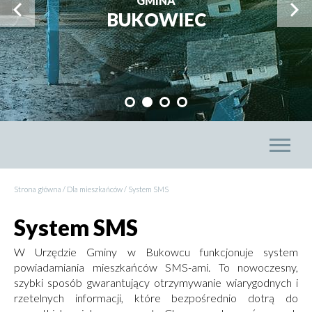
GMINA
Przejdź
Prze
BUKOWIEC
do
do
poprzedniego
nast
slajdu
slajd
Przejdź
Przejdź
Przejdź
Przejdź
do
do
do
do
slajdu:
slajdu:
slajdu:
slajdu:
Men
1
2
3
4
głó
Strona główna
Dla mieszkańców
System SMS
Ścieżka
System SMS
nawigacyjna
W Urzędzie Gminy w Bukowcu funkcjonuje system
powiadamiania mieszkańców SMS-ami. To nowoczesny,
szybki sposób gwarantujący otrzymywanie wiarygodnych i
rzetelnych informacji, które bezpośrednio dotrą do