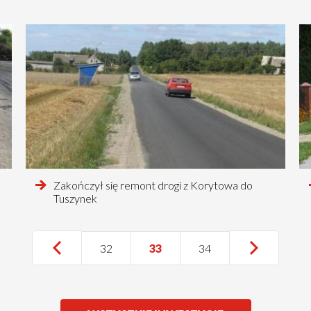
czytaj
Zakończył się remont drogi z Korytowa do
więcej
Tuszynek
o
…
Pierwsza
«
Poprzednia
‹
Następna
Następna
Osta
Osta
Strona
32
Bieżąca
33
Strona
34
Pierwsza
strona
strona
Poprzednia
strona
›
stro
»
strona