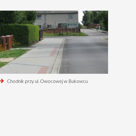
czytaj
Chodnik przy ul. Owocowej w Bukowcu
więcej
o
tnia
tnia
na