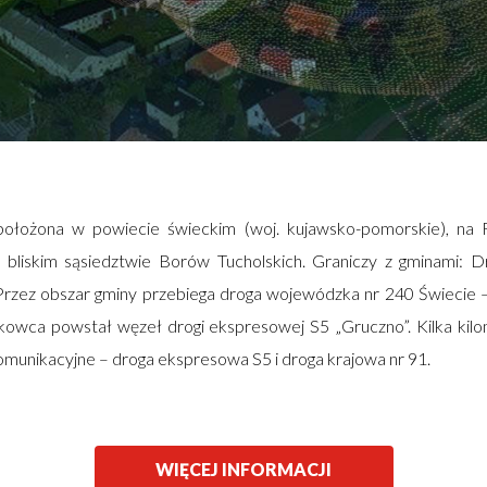
ołożona w powiecie świeckim (woj. kujawsko-pomorskie), na R
liskim sąsiedztwie Borów Tucholskich. Graniczy z gminami: Dr
Przez obszar gminy przebiega droga wojewódzka nr 240 Świecie –
kowca powstał węzeł drogi ekspresowej S5 „Gruczno”. Kilka kil
 komunikacyjne – droga ekspresowa S5 i droga krajowa nr 91.
WIĘCEJ INFORMACJI