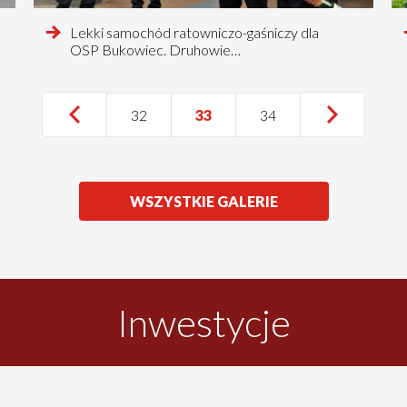
czytaj
Lekki samochód ratowniczo-gaśniczy dla
więcej
OSP Bukowiec. Druhowie…
o
…
…
Pierwsza
«
Poprzednia
‹
Następna
Następna
Osta
Osta
Strona
32
Bieżąca
33
Strona
34
Pierwsza
strona
strona
Poprzednia
strona
›
stro
»
strona
ZOBACZ
WSZYSTKIE GALERIE
Inwestycje