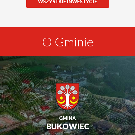
ZOBACZ
WSZYSTKIE INWESTYCJE
O Gminie
GMINA
BUKOWIEC