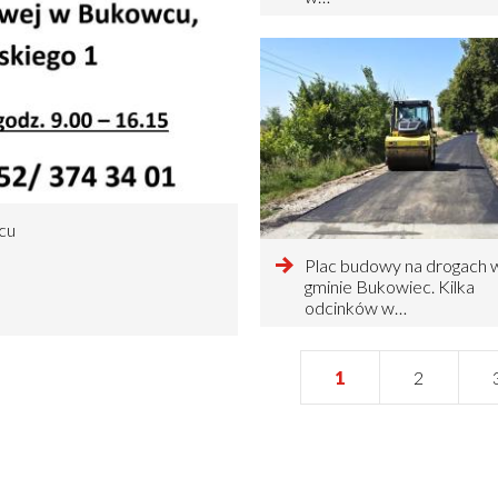
cu
czytaj
Plac budowy na drogach 
więcej
gminie Bukowiec. Kilka
o
odcinków w…
Bieżąca
1
Strona
2
Stronicowanie
strona