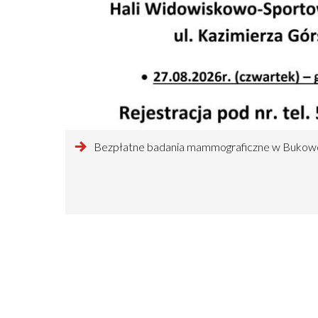
czytaj
Bezpłatne badania mammograficzne w Bukow
więcej
o