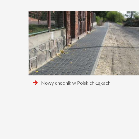
czytaj
Nowy chodnik w Polskich Łąkach
więcej
o
Stronicowanie