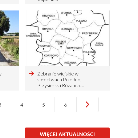
w
czytaj
Zebranie wiejskie w
więcej
sołectwach Poledno,
o
Przysiersk i Różanna.…
…
Następna
›
Ostatnia
››
Strona
3
Strona
4
Strona
5
Strona
6
strona
strona
PRZEJDŹ
WIĘCEJ AKTUALNOŚCI