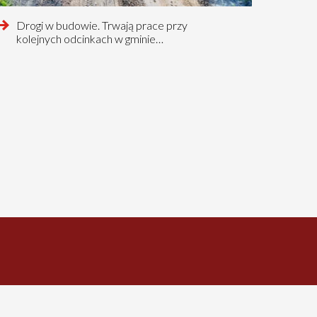
czytaj
Drogi w budowie. Trwają prace przy
więcej
kolejnych odcinkach w gminie…
o
tnia
tnia
na