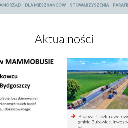
slajdu:
slajdu:
slajdu:
slajdu:
AMORZĄD
DLA MIESZKAŃCÓW
STOWARZYSZENIA
PARAFI
1
2
3
4
Aktualności
czytaj
Budowa ścieżki rowerow
więcej
gminie Bukowiec. Inwesty
o
w…