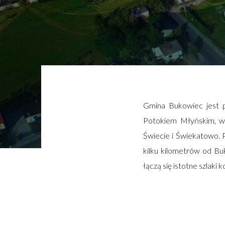
Gmina Bukowiec jest p
Potokiem Młyńskim, w b
Świecie i Świekatowo. 
kilku kilometrów od Bu
łączą się istotne szlaki