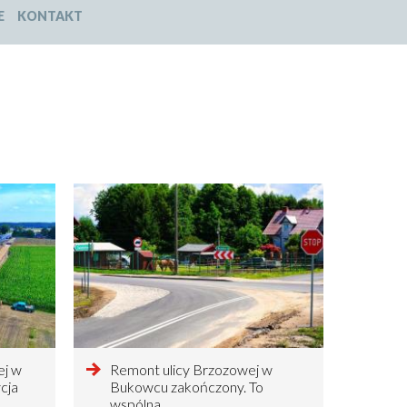
E
KONTAKT
ej w
czytaj
Remont ulicy Brzozowej w
cja
więcej
Bukowcu zakończony. To
o
wspólna…