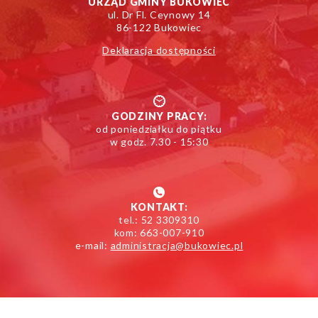
URZĄD GMINY BUKOWIEC
ul. Dr Fl. Ceynowy 14
86-122 Bukowiec
Deklaracja dostępności
GODZINY PRACY:
od poniedziałku do piątku
w godz. 7.30 - 15:30
KONTAKT:
tel.: 52 3309310
kom: 663-007-910
e-mail:
administracja@bukowiec.pl