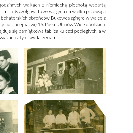
kugodzinnych walkach z niemiecką piechotą wspartą
li m. in. 8 czołgów, to ze względu na wielką przewagą
ielu bohaterskich obrońców Bukowca zginęło w walce z
icy noszącej nazwę 16. Pułku Ułanów Wielkopolskich.
uje się pamiątkowa tablica ku czci podległych, a w
związana z tymi wydarzeniami.