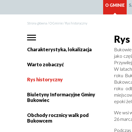
O GMINIE
S
Strona główna
O Gminie
Rys historyczny
Ścieżka
Menu
Rys
główne
nawigacyjna
Charakterystyka, lokalizacja
Bukowiec
Główne
jako czę
Przywile
Warto zobaczyć
menu
W latach
roku Buk
Rys historyczny
strony
Bukowca 
roku od
Biuletyny Informacyjne Gminy
miejscowo
Bukowiec
epoki żel
We wsi w
Obchody rocznicy walk pod
26 marca
Bukowcem
Podczas