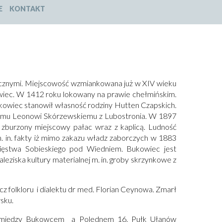
E
KONTAKT
cznymi. Miejscowość wzmiankowana już w XIV wieku
wiec. W 1412 roku lokowany na prawie chełmińskim.
kowiec stanowił własność rodziny Hutten Czapskich.
iemu Leonowi Skórzewskiemu z Lubostronia. W 1897
zburzony miejscowy pałac wraz z kaplicą. Ludność
 in. fakty iż mimo zakazu władz zaborczych w 1883
cięstwa Sobieskiego pod Wiedniem. Bukowiec jest
aleziska kultury materialnej m. in. groby skrzynkowe z
z folkloru i dialektu dr med. Florian Ceynowa. Zmarł
sku.
ch między Bukowcem a Polednem 16. Pułk Ułanów