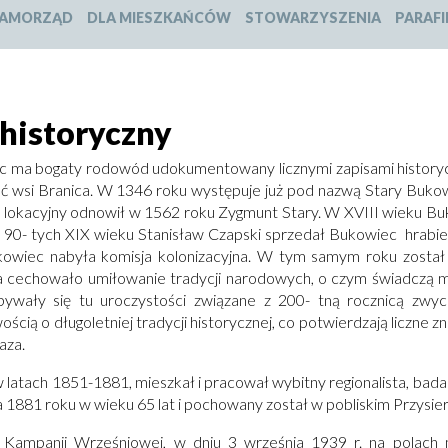
slajdu:
slajdu:
slajdu:
slajdu:
AMORZĄD
DLA MIESZKAŃCÓW
STOWARZYSZENIA
PARAFI
1
2
3
4
 historyczny
 ma bogaty rodowód udokumentowany licznymi zapisami history
ść wsi Branica. W 1346 roku występuje już pod nazwą Stary Buko
j lokacyjny odnowił w 1562 roku Zygmunt Stary. W XVIII wieku Bu
 90- tych XIX wieku Stanisław Czapski sprzedał Bukowiec hrab
owiec nabyła komisja kolonizacyjna. W tym samym roku został 
cechowało umiłowanie tradycji narodowych, o czym świadczą m.
bywały się tu uroczystości związane z 200- tną rocznicą zwy
ścią o długoletniej tradycji historycznej, co potwierdzają liczne zn
aza.
 latach 1851-1881, mieszkał i pracował wybitny regionalista, badac
 1881 roku w wieku 65 lat i pochowany został w pobliskim Przysier
 Kampanii Wrześniowej, w dniu 3 września 1939 r. na pola