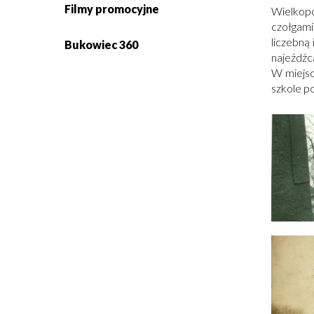
Filmy promocyjne
Wielkopo
czołgami 
liczebną
Otworzy
Bukowiec 360
najeźdźc
się
w
W miejsc
nowym
szkole p
oknie
Obrazki
galerii: