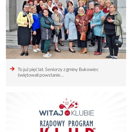
czytaj
To już pięć lat. Seniorzy z gminy Bukowiec
więcej
świętowali powstanie…
o