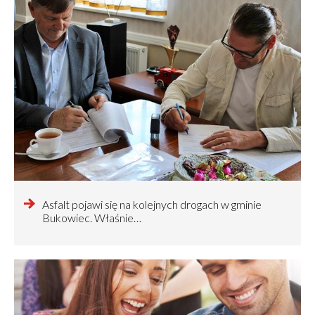
czytaj
Asfalt pojawi się na kolejnych drogach w gminie
więcej
Bukowiec. Właśnie…
o