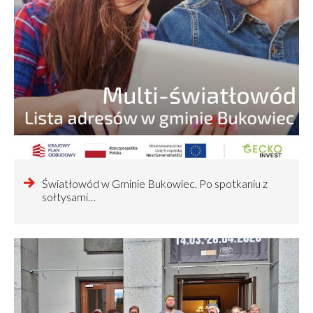
czytaj
Światłowód w Gminie Bukowiec. Po spotkaniu z
więcej
sołtysami…
o