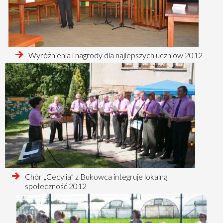
czytaj
Wyróżnienia i nagrody dla najlepszych uczniów 2012
więcej
o
czytaj
Chór „Cecylia” z Bukowca integruje lokalną
więcej
społeczność 2012
o