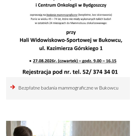
czytaj
Bezpłatne badania mammograficzne w Bukowcu
więcej
o