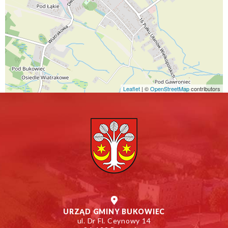
Leaflet
| ©
Otworzy
OpenStreetMap
contributors
się
w
nowym
oknie
URZĄD GMINY BUKOWIEC
ul. Dr Fl. Ceynowy 14