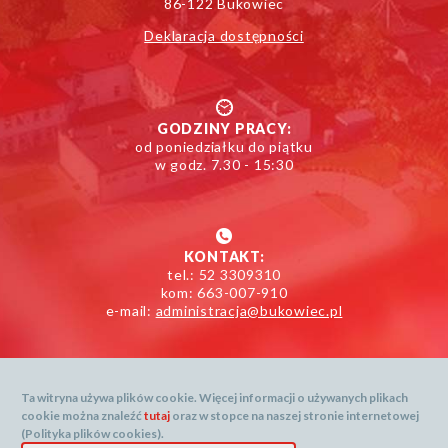
86-122 Bukowiec
Deklaracja dostępności
GODZINY PRACY:
od poniedziałku do piątku
w godz. 7.30 - 15:30
KONTAKT:
tel.: 52 3309310
kom: 663-007-910
e-mail:
administracja@bukowiec.pl
Ta witryna używa plików cookie. Więcej informacji o używanych plikach
cookie można znaleźć
tutaj
oraz w stopce na naszej stronie internetowej
Mapa serwisu
(Polityka plików cookies).
Dane prognozy dostarcza: openweathermap.org