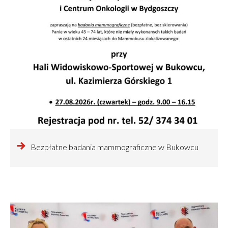
czytaj
Bezpłatne badania mammograficzne w Bukowcu
więcej
o