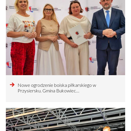
czytaj
Nowe ogrodzenie boiska piłkarskiego w
więcej
Przysiersku. Gmina Bukowiec…
o