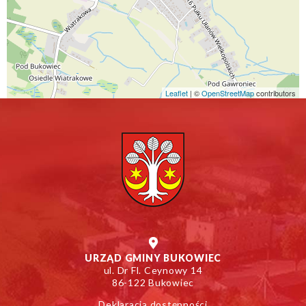
Leaflet
| ©
Otworzy
OpenStreetMap
contributors
się
w
nowym
oknie
URZĄD GMINY BUKOWIEC
ul. Dr Fl. Ceynowy 14
86-122 Bukowiec
Deklaracja dostępności