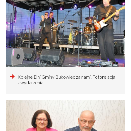
czytaj
Kolejne Dni Gminy Bukowiec za nami. Fotorelacja
więcej
z wydarzenia
o