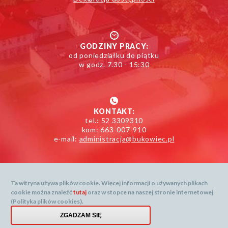
GODZINY PRACY:
od poniedziałku do piątku
w godz. 7.30 - 15:30
KONTAKT:
tel.: 52 3309310
kom: 663-007-910
e-mail:
administracja@bukowiec.pl
Ta witryna używa plików cookie. Więcej informacji o używanych plikach
cookie można znaleźć
tutaj
oraz w stopce na naszej stronie internetowej
Mapa serwisu
(Polityka plików cookies).
Dane prognozy dostarcza: openweathermap.org
Menu
ZGADZAM SIĘ
Created by