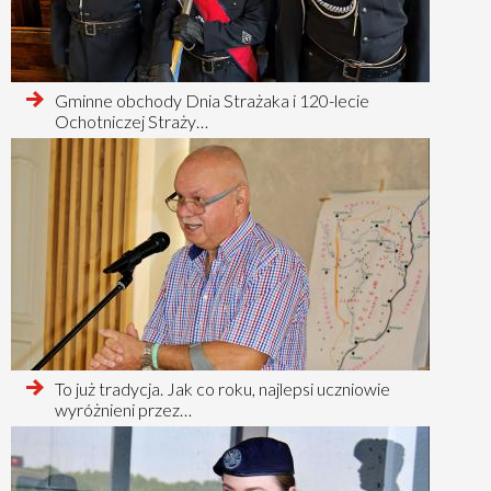
czytaj
Gminne obchody Dnia Strażaka i 120-lecie
więcej
Ochotniczej Straży…
o
czytaj
To już tradycja. Jak co roku, najlepsi uczniowie
więcej
wyróżnieni przez…
o