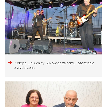
czytaj
Kolejne Dni Gminy Bukowiec za nami. Fotorelacja
więcej
z wydarzenia
o