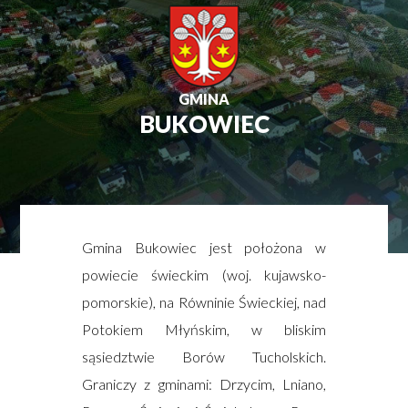
GMINA
BUKOWIEC
Gmina Bukowiec jest położona w
powiecie świeckim (woj. kujawsko-
pomorskie), na Równinie Świeckiej, nad
Potokiem Młyńskim, w bliskim
sąsiedztwie Borów Tucholskich.
Graniczy z gminami: Drzycim, Lniano,