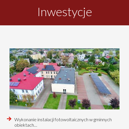
Inwestycje
czytaj
Wykonanie instalacji fotowoltaicznych w gminnych
więcej
obiektach…