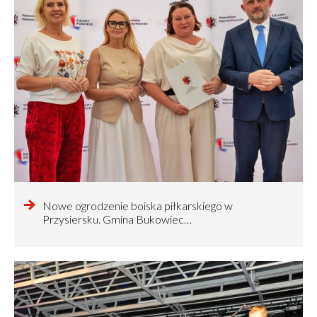
czytaj
Nowe ogrodzenie boiska piłkarskiego w
więcej
Przysiersku. Gmina Bukowiec…
o