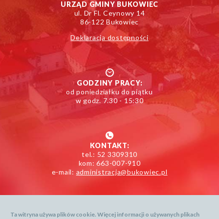
URZĄD GMINY BUKOWIEC
ul. Dr Fl. Ceynowy 14
86-122 Bukowiec
Deklaracja dostępności
GODZINY PRACY:
od poniedziałku do piątku
w godz. 7.30 - 15:30
KONTAKT:
tel.: 52 3309310
kom: 663-007-910
e-mail:
administracja@bukowiec.pl
Ta witryna używa plików cookie. Więcej informacji o używanych plikach