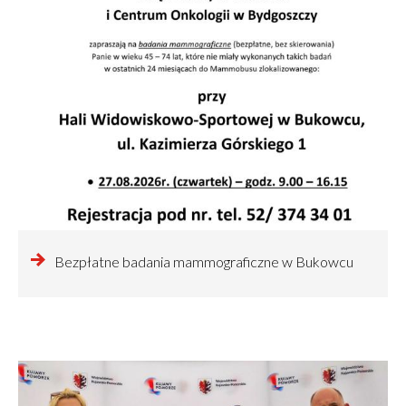
czytaj
Bezpłatne badania mammograficzne w Bukowcu
więcej
o