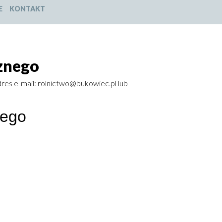
E
KONTAKT
cznego
dres e-mail: rolnictwo@bukowiec.pl lub