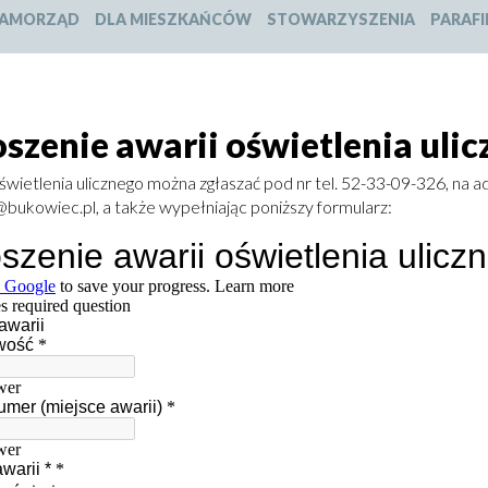
slajdu:
slajdu:
slajdu:
slajdu:
AMORZĄD
DLA MIESZKAŃCÓW
STOWARZYSZENIA
PARAFI
1
2
3
4
szenie awarii oświetlenia uli
świetlenia ulicznego można zgłaszać pod nr tel. 52-33-09-326, na a
bukowiec.pl, a także wypełniając poniższy formularz: