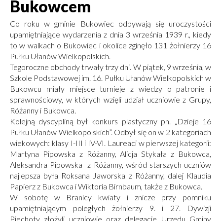
Bukowcem
Co roku w gminie Bukowiec odbywają się uroczystości
upamiętniające wydarzenia z dnia 3 września 1939 r., kiedy
to w walkach o Bukowiec i okolice zginęło 131 żołnierzy 16
Pułku Ułanów Wielkopolskich.
Tegoroczne obchody trwały trzy dni. W piątek, 9 września, w
Szkole Podstawowej im. 16. Pułku Ułanów Wielkopolskich w
Bukowcu miały miejsce turnieje z wiedzy o patronie i
sprawnościowy, w których wzięli udział uczniowie z Grupy,
Różanny i Bukowca.
Kolejną dyscypliną był konkurs plastyczny pn. „Dzieje 16
Pułku Ułanów Wielkopolskich”. Odbył się on w 2 kategoriach
wiekowych: klasy I-III i IV-VI. Laureaci w pierwszej kategorii:
Martyna Pipowska z Różanny, Alicja Stykała z Bukowca,
Aleksandra Pipowska z Różanny, wśród starszych uczniów
najlepsza była Roksana Jaworska z Różanny, dalej Klaudia
Papierz z Bukowca i Wiktoria Birnbaum, także z Bukowca.
W sobotę w Branicy kwiaty i znicze przy pomniku
upamiętniającym poległych żołnierzy 9. i 27. Dywizji
Piechoty złożyli uczniowie oraz delegacje Urzędu Gminy