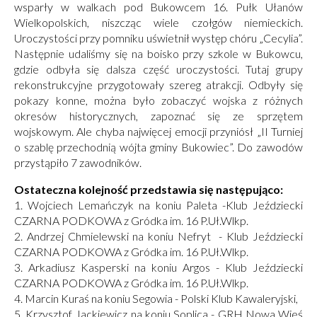
wsparły w walkach pod Bukowcem 16. Pułk Ułanów
Wielkopolskich, niszcząc wiele czołgów niemieckich.
Uroczystości przy pomniku uświetnił występ chóru „Cecylia”.
Następnie udaliśmy się na boisko przy szkole w Bukowcu,
gdzie odbyła się dalsza część uroczystości. Tutaj grupy
rekonstrukcyjne przygotowały szereg atrakcji. Odbyły się
pokazy konne, można było zobaczyć wojska z różnych
okresów historycznych, zapoznać się ze sprzętem
wojskowym. Ale chyba najwięcej emocji przyniósł „II Turniej
o szablę przechodnią wójta gminy Bukowiec”. Do zawodów
przystąpiło 7 zawodników.
Ostateczna kolejność przedstawia się następująco:
1. Wojciech Lemańczyk na koniu Paleta -Klub Jeździecki
CZARNA PODKOWA z Gródka im. 16 P.Uł.Wlkp.
2. Andrzej Chmielewski na koniu Nefryt - Klub Jeździecki
CZARNA PODKOWA z Gródka im. 16 P.Uł.Wlkp.
3. Arkadiusz Kasperski na koniu Argos - Klub Jeździecki
CZARNA PODKOWA z Gródka im. 16 P.Uł.Wlkp.
4. Marcin Kuraś na koniu Segowia - Polski Klub Kawaleryjski,
5. Krzysztof Jackiewicz na koniu Soplica - GRH Nowa Wieś