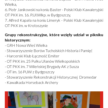
Wielka,
6. Piotr Janikowski na koniu Baster - Polski Klub Kawaleryjski
OT PKK im. 16. P.Uł.Wlkp. w Bydgoszczy,
7. Alfred Kapała na koniu Limeryk - Polski Klub Kawaleryjski
OT PKK im. w Krotoszynie
Grupy rekonstrukcyjne, które wzięły udział w pikniku
historycznym:
- GRH Nowa Wieś Wielka
- Stowarzyszenie Borów Tucholskich Historia i Pamięć
- Harcerski Klub Łączność Emiter
- OT PKK im. 25 Pułku Ułanów Wielkopolskich
- OT PKK im. 7 Wileńskiej Brygady AK z Susza
- OT im. 16 PUW z Bydgoszczy
- Stowarzyszenie Rekonstrukcji Historycznej Dromedar
- Kawalkada Horseback Archery
Obrazki
galerii: