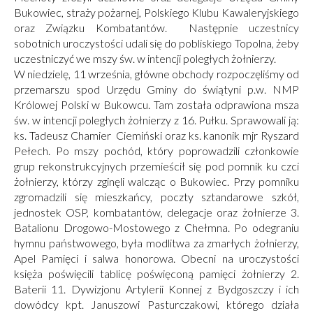
Bukowiec, straży pożarnej, Polskiego Klubu Kawaleryjskiego
oraz Związku Kombatantów. Następnie uczestnicy
sobotnich uroczystości udali się do pobliskiego Topolna, żeby
uczestniczyć we mszy św. w intencji poległych żołnierzy.
W niedzielę, 11 września, główne obchody rozpoczęliśmy od
przemarszu spod Urzędu Gminy do świątyni p.w. NMP
Królowej Polski w Bukowcu. Tam została odprawiona msza
św. w intencji poległych żołnierzy z 16. Pułku. Sprawowali ją:
ks. Tadeusz Chamier Ciemiński oraz ks. kanonik mjr Ryszard
Pełech. Po mszy pochód, który poprowadzili członkowie
grup rekonstrukcyjnych przemieścił się pod pomnik ku czci
żołnierzy, którzy zginęli walcząc o Bukowiec. Przy pomniku
zgromadzili się mieszkańcy, poczty sztandarowe szkół,
jednostek OSP, kombatantów, delegacje oraz żołnierze 3.
Batalionu Drogowo-Mostowego z Chełmna. Po odegraniu
hymnu państwowego, była modlitwa za zmarłych żołnierzy,
Apel Pamięci i salwa honorowa. Obecni na uroczystości
księża poświęcili tablicę poświęconą pamięci żołnierzy 2.
Baterii 11. Dywizjonu Artylerii Konnej z Bydgoszczy i ich
dowódcy kpt. Januszowi Pasturczakowi, którego działa