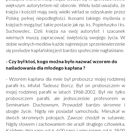
większym autorytetem niż obecnie. Wielu ludzi uważało, że
księża i kościół mają swój wielki wkład w odzyskanie przez
Polskę pełnej niepodległości. Ikonami takiego myślenia o
księżach mogą być takie postacie jak np. ks. Popiełuszko i ks.
Suchowolec. Dziś księża na swój autorytet i szacunek
wiernych muszą zapracować świętością swojego życia. W
dobie wolnych mediów każde najmniejsze sprzeniewierzenie
się posłudze kapłańskiej jest bardzo społecznie nagłaśniane.
- Czy był ktoś, kogo można było nazwać wzorem do
naśladowania dla młodego kapłana ?
- Wzorem kapłana dla mnie był proboszcz mojej rodzinnej
parafii ks. infułat Tadeusz Borcz. Był on proboszczem w
mojej rodzinnej parafii w latach 1968-2002. Był nie tylko
proboszczem parafii, ale jednocześnie profesorem w
Seminarium Duchownym. Prowadził bardzo skromne i
ubogie życie. Nigdy nie posiadał samochodu. Mieszkał w
dwóch skromnych pokojach. Zawsze chodził w sutannie.
Nigdy słowem i zachowaniem nie uraził drugiego człowieka.
Każdego dnia rano od g. 6.00 rano i wieczorem od g. 18.00