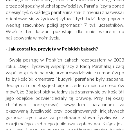
przez pół godziny słuchał spowiedzi św. Parafia liczyła ponad
dziesięć tyś. A każdego parafianina znał z imienia i z nazwiska i
orientował się w życiowej sytuacji tych ludzi. Jego pogrzeb
według szacunków policji zgromadził 7 tyś. uczestników.
Właśnie ten kapłan pozostaje dla mnie wzorem do
naśladowania w moim życiu.
- Jak został ks. przyjęty w Polskich Łąkach?
- Swoją posługę w Polskich Łąkach rozpocząłem w 2003
roku. Dzięki życzliwej współpracy z Radą Parafialną i całą
wspólnotą udało nam się przeprowadzić wiele remontów po
to by kościół, cmentarz i budynki parafialne były zadbane.
Jednym z imion Boga jest piękno. Jeden z moich profesorów
mówił, że Bóg jest piękny, ładny stąd staramy się by kościół i
jego obejście odzwierciedlały tę prawdę. Przy tej okazji
chciałbym podziękować wszystkim parafianom za
okazywaną życzliwość przy podejmowanych inicjatywach
gospodarczych oraz za przekazane słowa życzliwości z
okazji mojego srebrnego jubileuszu kapłaństwa. Ksiądz jest
dla ludzi i bez ich życzliwej współpracy trudno byłoby