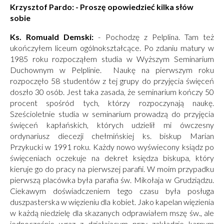
Krzysztof Pardo: - Proszę opowiedzieć kilka słów
sobie
Ks. Romuald Demski:
- Pochodzę z Pelplina. Tam też
ukończyłem liceum ogólnokształcące. Po zdaniu matury w
1985 roku rozpocząłem studia w Wyższym Seminarium
Duchownym w Pelplinie. Naukę na pierwszym roku
rozpoczęło 58 studentów z tej grupy do przyjęcia święceń
doszło 30 osób. Jest taka zasada, że seminarium kończy 50
procent spośród tych, którzy rozpoczynają naukę.
Sześcioletnie studia w seminarium prowadzą do przyjęcia
święceń kapłańskich, których udzielił mi ówczesny
ordynariusz diecezji chełmińskiej ks. biskup Marian
Przykucki w 1991 roku. Każdy nowo wyświecony ksiądz po
święceniach oczekuje na dekret księdza biskupa, który
kieruje go do pracy na pierwszej parafii. W moim przypadku
pierwszą placówka była parafia św. Mikołaja w Grudziądzu.
Ciekawym doświadczeniem tego czasu była posługa
duszpasterska w więzieniu dla kobiet. Jako kapelan więzienia
w każdą niedzielę dla skazanych odprawiałem mszę św., ale
jednocześnie wraz z działającym przy zakładzie karnym