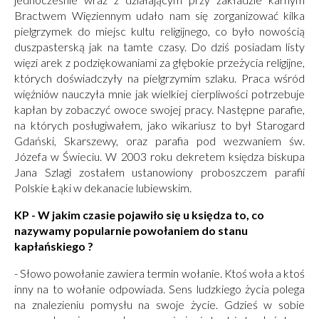
Bractwem Więziennym udało nam się zorganizować kilka
pielgrzymek do miejsc kultu religijnego, co było nowością
duszpasterską jak na tamte czasy. Do dziś posiadam listy
więzi arek z podziękowaniami za głębokie przeżycia religijne,
których doświadczyły na pielgrzymim szlaku. Praca wśród
więźniów nauczyła mnie jak wielkiej cierpliwości potrzebuje
kapłan by zobaczyć owoce swojej pracy. Następne parafie,
na których posługiwałem, jako wikariusz to był Starogard
Gdański, Skarszewy, oraz parafia pod wezwaniem św.
Józefa w Świeciu. W 2003 roku dekretem księdza biskupa
Jana Szlagi zostałem ustanowiony proboszczem parafii
Polskie Łąki w dekanacie lubiewskim.
KP - W jakim czasie pojawiło się u księdza to, co
nazywamy popularnie powołaniem do stanu
kapłańskiego ?
- Słowo powołanie zawiera termin wołanie. Ktoś woła a ktoś
inny na to wołanie odpowiada. Sens ludzkiego życia polega
na znalezieniu pomysłu na swoje życie. Gdzieś w sobie