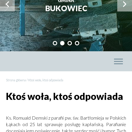
GMINA
Przejdź
Prze
BUKOWIEC
do
do
poprzedniego
nast
slajdu
slajd
Przejdź
Przejdź
Przejdź
Przejdź
do
do
do
do
slajdu:
slajdu:
slajdu:
slajdu:
Men
1
2
3
4
głó
Strona główna
Ktoś woła, ktoś odpowiada
Ścieżka
Ktoś woła, ktoś odpowiada
nawigacyjna
Ks. Romuald Demski z parafii pw. św. Bartłomieja w Polskich
Łąkach od 25 lat sprawuje posługę kapłańską. Parafianie
doceniają jego poświęcenie, także serdeczność i humor. Tych