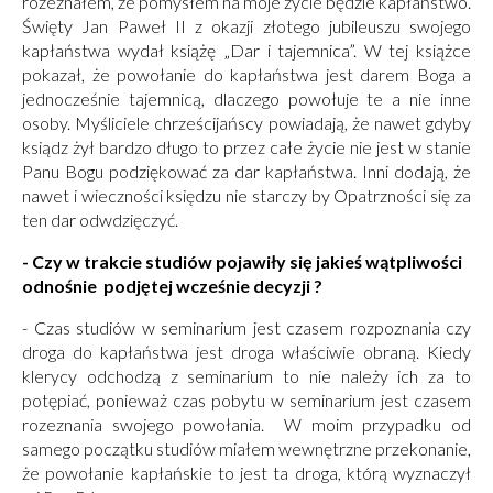
rozeznałem, że pomysłem na moje życie będzie kapłaństwo.
Święty Jan Paweł II z okazji złotego jubileuszu swojego
kapłaństwa wydał książę „Dar i tajemnica”. W tej książce
pokazał, że powołanie do kapłaństwa jest darem Boga a
jednocześnie tajemnicą, dlaczego powołuje te a nie inne
osoby. Myśliciele chrześcijańscy powiadają, że nawet gdyby
ksiądz żył bardzo długo to przez całe życie nie jest w stanie
Panu Bogu podziękować za dar kapłaństwa. Inni dodają, że
nawet i wieczności księdzu nie starczy by Opatrzności się za
ten dar odwdzięczyć.
- Czy w trakcie studiów pojawiły się jakieś wątpliwości
odnośnie podjętej wcześnie decyzji ?
- Czas studiów w seminarium jest czasem rozpoznania czy
droga do kapłaństwa jest droga właściwie obraną. Kiedy
klerycy odchodzą z seminarium to nie należy ich za to
potępiać, ponieważ czas pobytu w seminarium jest czasem
rozeznania swojego powołania. W moim przypadku od
samego początku studiów miałem wewnętrzne przekonanie,
że powołanie kapłańskie to jest ta droga, którą wyznaczył