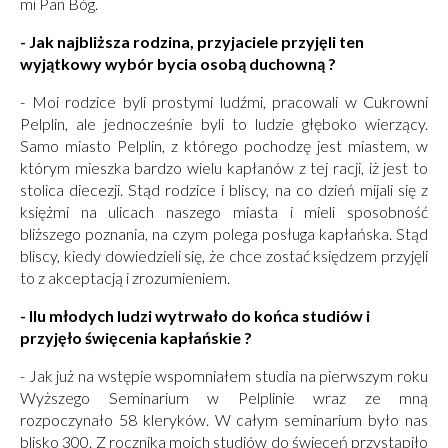
mi Pan Bóg.
- Jak najbliższa rodzina, przyjaciele przyjęli ten
wyjątkowy wybór bycia osobą duchowną ?
- Moi rodzice byli prostymi ludźmi, pracowali w Cukrowni
Pelplin, ale jednocześnie byli to ludzie głęboko wierzący.
Samo miasto Pelplin, z którego pochodzę jest miastem, w
którym mieszka bardzo wielu kapłanów z tej racji, iż jest to
stolica diecezji. Stąd rodzice i bliscy, na co dzień mijali się z
księżmi na ulicach naszego miasta i mieli sposobność
bliższego poznania, na czym polega posługa kapłańska. Stąd
bliscy, kiedy dowiedzieli się, że chce zostać księdzem przyjęli
to z akceptacją i zrozumieniem.
- Ilu młodych ludzi wytrwało do końca studiów i
przyjęło święcenia kapłańskie ?
- Jak już na wstępie wspomniałem studia na pierwszym roku
Wyższego Seminarium w Pelplinie wraz ze mną
rozpoczynało 58 kleryków. W całym seminarium było nas
blisko 300. Z rocznika moich studiów do święceń przystąpiło