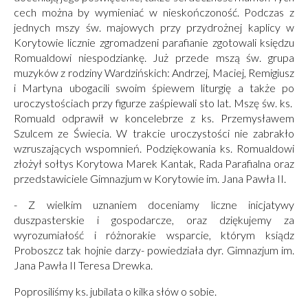
cech można by wymieniać w nieskończoność. Podczas z
jednych mszy św. majowych przy przydrożnej kaplicy w
Korytowie licznie zgromadzeni parafianie zgotowali księdzu
Romualdowi niespodziankę. Już przede mszą św. grupa
muzyków z rodziny Wardzińskich: Andrzej, Maciej, Remigiusz
i Martyna ubogacili swoim śpiewem liturgię a także po
uroczystościach przy figurze zaśpiewali sto lat. Mszę św. ks.
Romuald odprawił w koncelebrze z ks. Przemysławem
Szulcem ze Świecia. W trakcie uroczystości nie zabrakło
wzruszających wspomnień. Podziękowania ks. Romualdowi
złożył sołtys Korytowa Marek Kantak, Rada Parafialna oraz
przedstawiciele Gimnazjum w Korytowie im. Jana Pawła II.
- Z wielkim uznaniem doceniamy liczne inicjatywy
duszpasterskie i gospodarcze, oraz dziękujemy za
wyrozumiałość i różnorakie wsparcie, którym ksiądz
Proboszcz tak hojnie darzy- powiedziała dyr. Gimnazjum im.
Jana Pawła II Teresa Drewka.
Poprosiliśmy ks. jubilata o kilka słów o sobie.