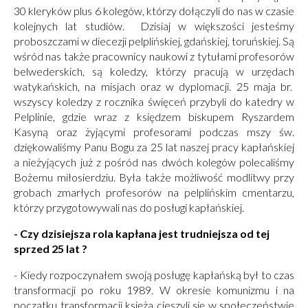
30 kleryków plus 6 kolegów, którzy dołączyli do nas w czasie
kolejnych lat studiów. Dzisiaj w większości jesteśmy
proboszczami w diecezji pelplińskiej, gdańskiej, toruńskiej. Są
wśród nas także pracownicy naukowi z tytułami profesorów
belwederskich, są koledzy, którzy pracują w urzędach
watykańskich, na misjach oraz w dyplomacji. 25 maja br.
wszyscy koledzy z rocznika święceń przybyli do katedry w
Pelplinie, gdzie wraz z księdzem biskupem Ryszardem
Kasyną oraz żyjącymi profesorami podczas mszy św.
dziękowaliśmy Panu Bogu za 25 lat naszej pracy kapłańskiej
a nieżyjących już z pośród nas dwóch kolegów polecaliśmy
Bożemu miłosierdziu. Była także możliwość modlitwy przy
grobach zmarłych profesorów na pelplińskim cmentarzu,
którzy przygotowywali nas do posługi kapłańskiej.
- Czy dzisiejsza rola kapłana jest trudniejsza od tej
sprzed 25 lat ?
- Kiedy rozpoczynałem swoją posługę kapłańską był to czas
transformacji po roku 1989. W okresie komunizmu i na
początku transformacji księża cieszyli się w społeczeństwie