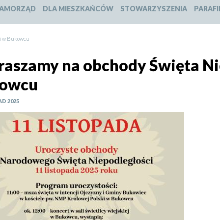
slajdu:
slajdu:
slajdu:
slajdu:
AMORZĄD
DLA MIESZKAŃCÓW
STOWARZYSZENIA
PARAFI
1
2
3
4
ci w Bukowcu
raszamy na obchody Święta Ni
owcu
AD 2025