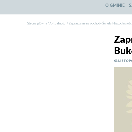
O GMINIE
S
Strona główna
Aktualności
Zapraszamy na obchody Święta Niepodległoś
Ścieżka
Zap
nawigacyjna
Buk
03 LISTOP