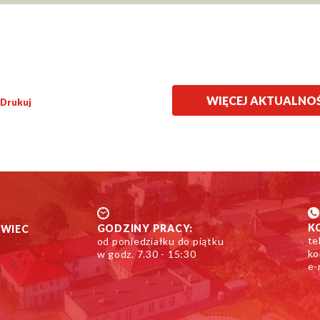
WIĘCEJ AKTUALNO
Drukuj
K
GODZINY PRACY:
OWIEC
te
od poniedziałku do piątku
ko
w godz. 7.30 - 15:30
e-
i