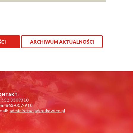
ŚCI
ARCHIWUM AKTUALNOŚCI
ONTAKT:
l.: 52 3309310
m: 663-007-910
mail:
administracja@bukowiec.pl