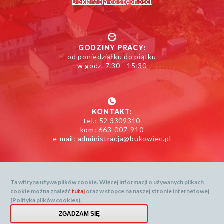
Deklaracja dostępności
GODZINY PRACY:
od poniedziałku do piątku
w godz. 7.30 - 15:30
KONTAKT:
tel.: 52 3309310
kom: 663-007-910
e-mail:
administracja@bukowiec.pl
Ta witryna używa plików cookie. Więcej informacji o używanych plikach
cookie można znaleźć
tutaj
oraz w stopce na naszej stronie internetowej
Mapa serwisu
(Polityka plików cookies).
Dane prognozy dostarcza: openweathermap.org
Menu
ZGADZAM SIĘ
Created by