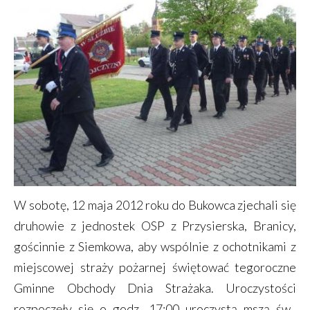
W sobotę, 12 maja 2012 roku do Bukowca zjechali się
druhowie z jednostek OSP z Przysierska, Branicy,
gościnnie z Siemkowa, aby wspólnie z ochotnikami z
miejscowej straży pożarnej świętować tegoroczne
Gminne Obchody Dnia Strażaka. Uroczystości
rozpoczęły się o godz. 17:00 uroczystą mszą św.,