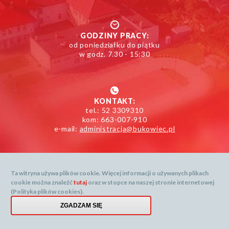
GODZINY PRACY:
od poniedziałku do piątku
w godz. 7.30 - 15:30
KONTAKT:
tel.: 52 3309310
kom: 663-007-910
e-mail:
administracja@bukowiec.pl
Ta witryna używa plików cookie. Więcej informacji o używanych plikach
cookie można znaleźć
tutaj
oraz w stopce na naszej stronie internetowej
Mapa serwisu
(Polityka plików cookies).
Dane prognozy dostarcza: openweathermap.org
Menu
ZGADZAM SIĘ
Created by
stopki