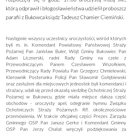
którą odprawił i błogosławieństwa udzielił proboszcz
parafii z Bukowca ksiądz Tadeusz Chamier Ciemiński.
Następnie wszyscy uczestnicy uroczystości, wśród których
byli m. in. Komendant Powiatowy Państwowej Straży
Pożarnej Pan Janisław Buler, Wójt Gminy Bukowiec Pan
Adam Licznerski, radni Rady Gminy na czele z
Przewodniczącym Panem Czesławem Wszołkiem,
Przewodniczący Rady Powiatu Pan Grzegorz Chmielewski,
Kierownik Posterunku Policji Pan Sławomir Gołębiewski
oraz zasłużeni dla miejscowych jednostek byli komendanci i
strażacy, udali się przed okazałą siedzibę Ochotniczej Straży
Pożarnej w Bukowcu, gdzie miała miejsce dalsza część
obchodów - uroczysty apel, odegranie hymnu Związku
Ochotniczych Straży Pożarnych RP, okolicznościowe
przemówienia. W trakcie oficjalnej części Prezes Zarządu
Gminnego OSP Pan Janusz Gerke i Komendant Gminny
OSP Pan Jerzy Chałat wręczyli podziękowania za