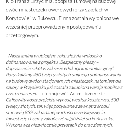
Kic-Trans z Drzycimia, podpisali umowę na budowę
dwóch miasteczek rowerowych przy szkołach w
Korytowie i w Bukowcu. Firma została wyłoniona we
wcześniej przeprowadzonym postępowaniu
przetargowym.
- Nasza gmina w ubiegłym roku złożyła wniosek o
dofinansowanie z projektu „Bezpieczny pieszy –
doposażenie szkół w zakresie edukacji komunikacyjnej”.
Pozyskaliśmy 450 tysięcy złotych unijnego dofinansowania
na budowę dwóch stacjonarnych miasteczek, natomiast dla
szkoły w Przysiersku już została zakupiona wersja mobilna z
tzw. trenażerem
– informuje wójt Adam Licznerski.
-
Całkowity koszt projektu wynosi, według kosztorysu, 530
tysięcy złotych, tak więc pozyskane z zewnątrz środki
stanowią 85% zakładanej wartości przedsięwzięcia.
Inwestycję chcemy zakończyć najpóźniej do końca roku.
Wykonawca niezwłocznie przystąpił do prac ziemnych,