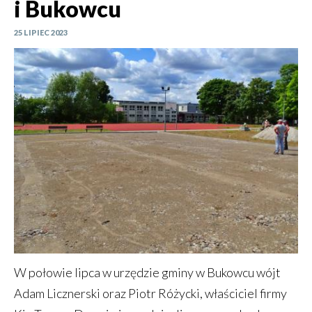
i Bukowcu
25 LIPIEC 2023
W połowie lipca w urzędzie gminy w Bukowcu wójt
Adam Licznerski oraz Piotr Różycki, właściciel firmy