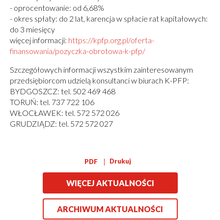
- oprocentowanie: od 6,68%
- okres spłaty: do 2 lat, karencja w spłacie rat kapitałowych:
do 3 miesięcy
więcej informacji:
Otworzy
https://kpfp.org.pl/oferta-
finansowania/pozyczka-obrotowa-k-pfp/
się
w
Szczegółowych informacji wszystkim zainteresowanym
nowym
przedsiębiorcom udzielą konsultanci w biurach K-PFP:
oknie
BYDGOSZCZ: tel. 502 469 468
TORUŃ: tel. 737 722 106
WŁOCŁAWEK: tel. 572 572 026
GRUDZIĄDZ: tel. 572 572 027
Drukuj
PDF
WIĘCEJ AKTUALNOŚCI
ARCHIWUM AKTUALNOŚCI