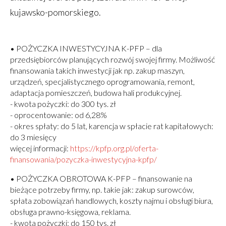
kujawsko-pomorskiego.
• POŻYCZKA INWESTYCYJNA K-PFP – dla
przedsiębiorców planujących rozwój swojej firmy. Możliwość
finansowania takich inwestycji jak np. zakup maszyn,
urządzeń, specjalistycznego oprogramowania, remont,
adaptacja pomieszczeń, budowa hali produkcyjnej.
- kwota pożyczki: do 300 tys. zł
- oprocentowanie: od 6,28%
- okres spłaty: do 5 lat, karencja w spłacie rat kapitałowych:
do 3 miesięcy
więcej informacji:
Otworzy
https://kpfp.org.pl/oferta-
finansowania/pozyczka-inwestycyjna-kpfp/
się
w
• POŻYCZKA OBROTOWA K-PFP – finansowanie na
nowym
bieżące potrzeby firmy, np. takie jak: zakup surowców,
oknie
spłata zobowiązań handlowych, koszty najmu i obsługi biura,
obsługa prawno-księgowa, reklama.
- kwota pożyczki: do 150 tys. zł