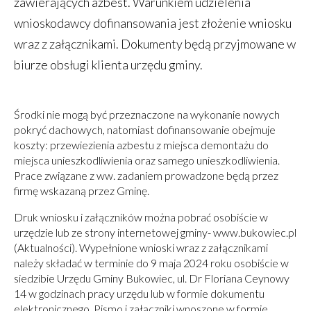
zawierających azbest. Warunkiem udzielenia
wnioskodawcy dofinansowania jest złożenie wniosku
wraz z załącznikami. Dokumenty będą przyjmowane w
biurze obsługi klienta urzędu gminy.
Środki nie mogą być przeznaczone na wykonanie nowych
pokryć dachowych, natomiast dofinansowanie obejmuje
koszty: przewiezienia azbestu z miejsca demontażu do
miejsca unieszkodliwienia oraz samego unieszkodliwienia.
Prace związane z ww. zadaniem prowadzone będą przez
firmę wskazaną przez Gminę.
Druk wniosku i załączników można pobrać osobiście w
urzędzie lub ze strony internetowej gminy- www.bukowiec.pl
(Aktualności). Wypełnione wnioski wraz z załącznikami
należy składać w terminie do 9 maja 2024 roku osobiście w
siedzibie Urzędu Gminy Bukowiec, ul. Dr Floriana Ceynowy
14 w godzinach pracy urzędu lub w formie dokumentu
elektronicznego. Pismo i załączniki wnoszone w formie