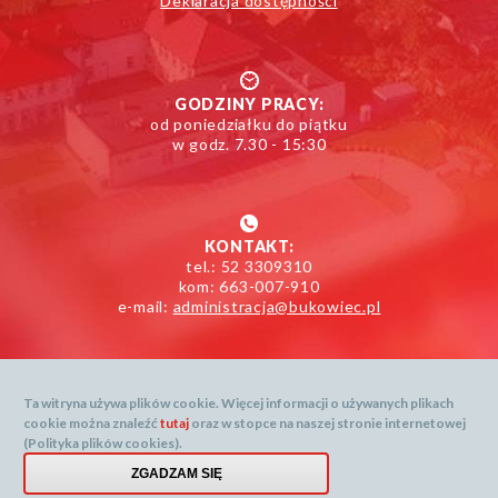
Deklaracja dostępności
GODZINY PRACY:
od poniedziałku do piątku
w godz. 7.30 - 15:30
KONTAKT:
tel.: 52 3309310
kom: 663-007-910
e-mail:
administracja@bukowiec.pl
Ta witryna używa plików cookie. Więcej informacji o używanych plikach
cookie można znaleźć
tutaj
oraz w stopce na naszej stronie internetowej
Mapa serwisu
(Polityka plików cookies).
Dane prognozy dostarcza: openweathermap.org
Menu
ZGADZAM SIĘ
Created by