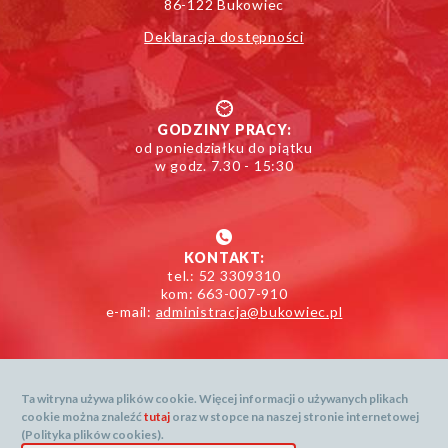
86-122 Bukowiec
Deklaracja dostępności
GODZINY PRACY:
od poniedziałku do piątku
w godz. 7.30 - 15:30
KONTAKT:
tel.: 52 3309310
kom: 663-007-910
e-mail:
administracja@bukowiec.pl
Ta witryna używa plików cookie. Więcej informacji o używanych plikach
cookie można znaleźć
tutaj
oraz w stopce na naszej stronie internetowej
Mapa serwisu
(Polityka plików cookies).
Dane prognozy dostarcza: openweathermap.org