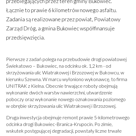
przebiegających przez teren gminy Bukowiec.
Łącznie to prawie 6 kilometrów nowego asfaltu.
Zadania są realizowane przez powiat, Powiatowy
Zarząd Dróg, a gmina Bukowiec współfinansuje
przedsięwzięcia.
Pierwsze z zadań polega na przebudowie drogi powiatowej
Świekatowo – Bukowiec, na odcinku ok. 1,2 km - od
skrzyżowania ulic Wiatrakowej i Brzozowej w Bukowcu, w
kierunku Szewna. W marcu wyłoniono wykonawcę, to firma
UNITRAK z Kielna. Obecnie trwające roboty obejmują
wykonanie dwóch warstw nawierzchni, utwardzenie
poboczy oraz wykonanie nowego oznakowania poziomego
w obrębie skrzyżowania ulic Wiatrakowej i Brzozowej.
Druga inwestycja obejmuje remont prawie 5-kilometrowego
odcinka drogi Bukowiec-Branica-Krupocin. Po zimie,
wskutek postępującej degradacji, powstały liczne trwałe