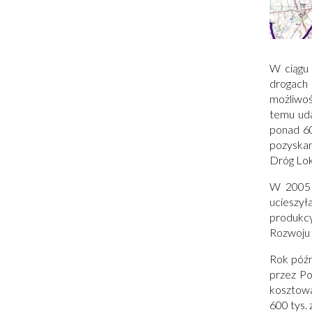
W ciągu 
drogach
możliwoś
temu uda
ponad 60
pozyskan
Dróg Lok
W 2005 
ucieszy
produkcy
Rozwoju
Rok późn
przez Po
kosztowa
600 tys. 