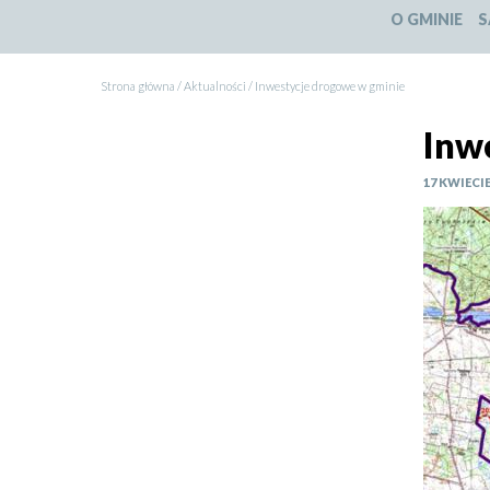
O GMINIE
S
Strona główna
Aktualności
Inwestycje drogowe w gminie
Ścieżka
Inw
nawigacyjna
17 KWIECIE