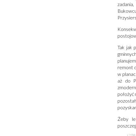
zadania,
Bukowcu
Przysier
Konsekw
postojow
Tak jak 
gminnych
planujem
remont d
w planac
aż do P
zmoderni
położyć 
pozostał
pozyskan
Żeby le
poszczeg