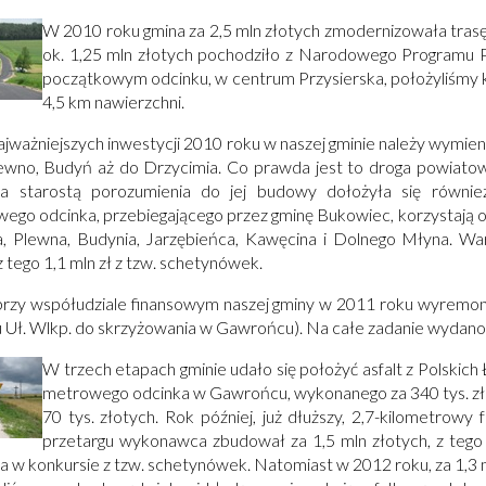
Otworzy
W 2010 roku gmina za 2,5 mln złotych zmodernizowała tras
się
ok. 1,25 mln złotych pochodziło z Narodowego Programu 
w
początkowym odcinku, w centrum Przysierska, położyliśmy ko
nowym
4,5 km nawierzchni.
oknie
jważniejszych inwestycji 2010 roku w naszej gminie należy wymie
ewno, Budyń aż do Drzycimia. Co prawda jest to droga powiato
a starostą porozumienia do jej budowy dołożyła się równie
wego odcinka, przebiegającego przez gminę Bukowiec, korzystają od
 Plewna, Budynia, Jarzębieńca, Kawęcina i Dolnego Młyna. Warto
z tego 1,1 mln zł z tzw. schetynówek.
przy współudziale finansowym naszej gminy w 2011 roku wyremon
u Uł. Wlkp. do skrzyżowania w Gawrońcu). Na całe zadanie wydano 70
Otworzy
W trzech etapach gminie udało się położyć asfalt z Polskic
się
metrowego odcinka w Gawrońcu, wykonanego za 340 tys. z
w
70 tys. złotych. Rok później, już dłuższy, 2,7-kilometro
nowym
przetargu wykonawca zbudował za 1,5 mln złotych, z tego 
a w konkursie z tzw. schetynówek. Natomiast w 2012 roku, za 1,3 mi
oknie