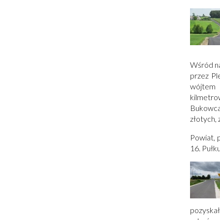
oknie
Otworzy
Wśród na
się
przez Pl
w
wójtem 
nowym
kilmetro
oknie
Bukowca,
złotych, 
Powiat, 
16. Pułk
pozyskał