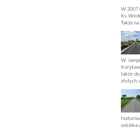
W 2007 r
Ks. Wedr
Także na
Otworzy
W sierp
się
Korytowa
w
także do
nowym
złotych,
oknie
Otworzy
Natomia
się
odcinka u
w
nowym