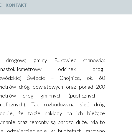
E
KONTAKT
ć drogową gminy Bukowiec stanowią:
kunastokilometrowy odcinek drogi
ewódzkiej Świecie – Chojnice, ok. 60
ometrów dróg powiatowych oraz ponad 200
ometrów dróg gminnych (publicznych i
publicznych). Tak rozbudowana sieć dróg
oduje, że także nakłady na ich bieżące
zymanie oraz remonty są bardzo duże. Ma to
je odzwierciedlenie w budżetach zarówno