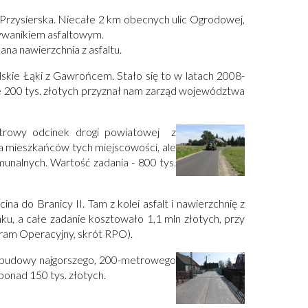
Przysierska. Niecałe 2 km obecnych ulic Ogrodowej,
dywanikiem asfaltowym.
na nawierzchnia z asfaltu.
kie Łąki z Gawrońcem. Stało się to w latach 2008-
ie 200 tys. złotych przyznał nam zarząd województwa
etrowy odcinek drogi powiatowej z
la mieszkańców tych miejscowości, ale
nalnych. Wartość zadania - 800 tys.
 do Branicy II. Tam z kolei asfalt i nawierzchnię z
, a całe zadanie kosztowało 1,1 mln złotych, przy
ogram Operacyjny, skrót RPO).
ebudowy najgorszego, 200-metrowego
ponad 150 tys. złotych.