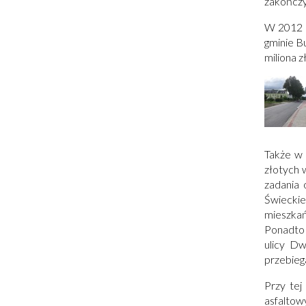
zakończy
Otworzy
W 2012 r
się
gminie B
w
miliona z
nowym
oknie
Także w 
złotych 
zadania 
Świeckie
mieszkań
Ponadto 
ulicy D
przebieg
Przy tej
asfaltow