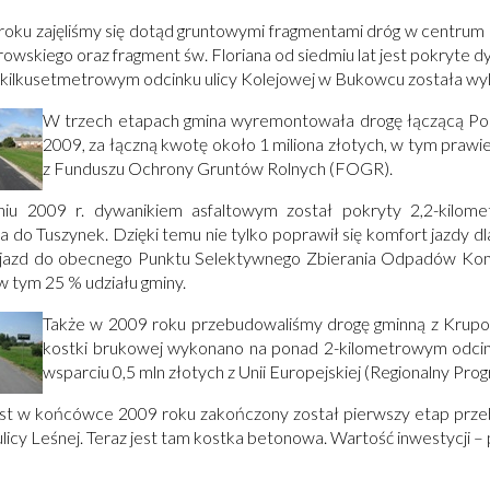
oku zajęliśmy się dotąd gruntowymi fragmentami dróg w centrum 
owskiego oraz fragment św. Floriana od siedmiu lat jest pokryte 
 kilkusetmetrowym odcinku ulicy Kolejowej w Bukowcu została wyla
Otworzy
W trzech etapach gmina wyremontowała drogę łączącą Pols
się
2009, za łączną kwotę około 1 miliona złotych, w tym praw
w
z Funduszu Ochrony Gruntów Rolnych (FOGR).
nowym
niu 2009 r. dywanikiem asfaltowym został pokryty 2,2-kilom
oknie
 do Tuszynek. Dzięki temu nie tylko poprawił się komfort jazdy d
jazd do obecnego Punktu Selektywnego Zbierania Odpadów Komu
 w tym 25 % udziału gminy.
Otworzy
Także w 2009 roku przebudowaliśmy drogę gminną z Krupocina
się
kostki brukowej wykonano na ponad 2-kilometrowym odcinku
w
wsparciu 0,5 mln złotych z Unii Europejskiej (Regionalny Pr
nowym
st w końcówce 2009 roku zakończony został pierwszy etap prz
oknie
licy Leśnej. Teraz jest tam kostka betonowa. Wartość inwestycji – 