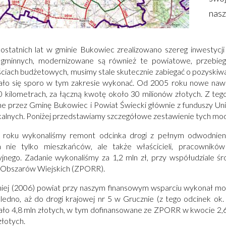
nasz
ostatnich lat w gminie Bukowiec zrealizowano szereg inwestycji
 gminnych, modernizowane są również te powiatowe, przebiega
ciach budżetowych, musimy stale skutecznie zabiegać o pozyskiwa
ło się sporo w tym zakresie wykonać. Od 2005 roku nowe nawi
 kilometrach, za łączną kwotę około 30 milionów złotych. Z tego
e przez Gminę Bukowiec i Powiat Świecki głównie z funduszy U
alnych. Poniżej przedstawiamy szczegółowe zestawienie tych mode
roku wykonaliśmy remont odcinka drogi z pełnym odwodnieni
ła nie tylko mieszkańców, ale także właścicieli, pracownik
jnego. Zadanie wykonaliśmy za 1,2 mln zł, przy współudziale
 Obszarów Wiejskich (ZPORR).
iej (2006) powiat przy naszym finansowym wsparciu wykonał mo
ledno, aż do drogi krajowej nr 5 w Grucznie (z tego odcinek ok.
ło 4,8 mln złotych, w tym dofinansowane ze ZPORR w kwocie 2,6 m
złotych.