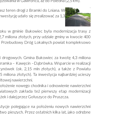
zyżowania w Gawrońcu, aż do Poledna (2,5 km).
sz teren drogi z Bramki do Lniana. W
nwestycję udało się zrealizować za 1,3
roku w gminie Bukowiec była modernizacja trasy z
7 miliona złotych, przy udziale gminy w kwocie 400
amu Przebudowy Dróg Lokalnych powiat kompleksowo
i drogowych. Gmina Bukowiec za kwotę 4,3 miliona
Bramka – Kawęcin –Dąbrówka. Wsparcie w realizacji
tynówek (ok. 2,15 mln złotych), a także z Powiatu
 miliona złotych). Ta inwestycja najbardziej ucieszy
altowej nawierzchni.
położenie nowego chodnika i odnowienie nawierzchni
iatowych zakłada też pierwszy etap modernizacji
żek i dalej przez Gołuszyce do Pruszcza.
estycje polegające na położeniu nowych nawierzchni
o pieszych. Przez ostatnich kilka lat, jako odrębne