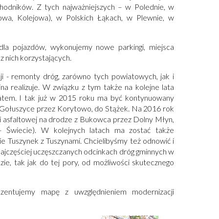
chodników. Z tych najważniejszych – w Polednie, w
wa, Kolejowa), w Polskich Łąkach, w Plewnie, w
dla pojazdów, wykonujemy nowe parkingi, miejsca
 nich korzystających.
i - remonty dróg, zarówno tych powiatowych, jak i
na realizuje. W związku z tym także na kolejne lata
atem. I tak już w 2015 roku ma być kontynuowany
 Gołuszyce przez Korytowo, do Stążek. Na 2016 rok
ni asfaltowej na drodze z Bukowca przez Dolny Młyn,
 Świecie). W kolejnych latach ma zostać także
e Tuszynek z Tuszynami. Chcielibyśmy też odnowić i
najczęściej uczęszczanych odcinkach dróg gminnych w
ie, tak jak do tej pory, od możliwości skutecznego
ezentujemy mapę z uwzględnieniem modernizacji