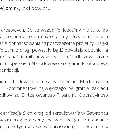
ej gminy, jak i powiatu.
 drogowych. Coraz wygodniej jeździmy nie tylko po
jące przez teren naszej gminy. Przy określonych
nie dofinansowania na poszczególne projekty. Dzięki
erzchnie dróg powstały bądź powstają obecnie na
 kilkanaście milionów złotych, to środki zewnętrzne
nii Europejskiej i Narodowego Programu Przebudowy
rnizacji.
em i budową chodnika w Polednie. Modernizacja
ów i kontrahentów największego w gminie zakładu
 środków ze Zintegrowanego Programu Operacyjnego
dernizację 6 km drogi od skrzyżowania w Gawrońcu
 4 km drogi położony jest w naszej gminie). Zadanie
ln złotych, a także wsparcie z innych źródeł na ok.