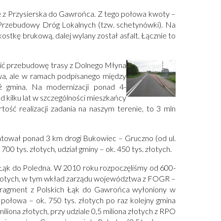
ę z Przysierska do Gawrońca. Z tego połowa kwoty –
Przebudowy Dróg Lokalnych (tzw. schetynówki). Na
stkę brukową, dalej wylany został asfalt. Łącznie to
nić przebudowę trasy z Dolnego Młyna
wa, ale w ramach podpisanego między
ż gmina. Na modernizacji ponad 4-
 kilku lat w szczególności mieszkańcy
ść realizacji zadania na naszym terenie, to 3 mln
tował ponad 3 km drogi Bukowiec – Gruczno (od ul.
0 tys. złotych, udział gminy – ok. 450 tys. złotych.
h Łąk do Poledna. W 2010 roku rozpoczęliśmy od 600-
łotych, w tym wkład zarządu województwa z FOGR –
wy fragment z Polskich Łąk do Gawrońca wyłoniony w
połowa – ok. 750 tys. złotych po raz kolejny gmina
liona złotych, przy udziale 0,5 miliona złotych z RPO