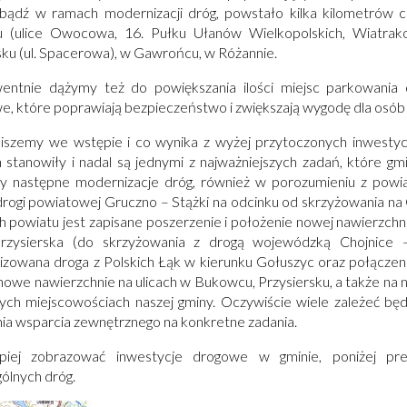
 bądź w ramach modernizacji dróg, powstało kilka kilometrów 
 (ulice Owocowa, 16. Pułku Ułanów Wielkopolskich, Wiatrako
sku (ul. Spacerowa), w Gawrońcu, w Różannie.
entnie dążymy też do powiększania ilości miejsc parkowania 
e, które poprawiają bezpieczeństwo i zwiększają wygodę dla osób z
piszemy we wstępie i co wynika z wyżej przytoczonych inwestycj
 stanowiły i nadal są jednymi z najważniejszych zadań, które gmi
y następne modernizacje dróg, również w porozumieniu z powi
rogi powiatowej Gruczno – Stążki na odcinku od skrzyżowania na
h powiatu jest zapisane poszerzenie i położenie nowej nawierzch
rzysierska (do skrzyżowania z drogą wojewódzką Chojnice –
zowana droga z Polskich Łąk w kierunku Gołuszyc oraz połączeni
nowe nawierzchnie na ulicach w Bukowcu, Przysiersku, a także na 
ych miejscowościach naszej gminy. Oczywiście wiele zależeć będz
ia wsparcia zewnętrznego na konkretne zadania.
piej zobrazować inwestycje drogowe w gminie, poniżej pr
ólnych dróg.