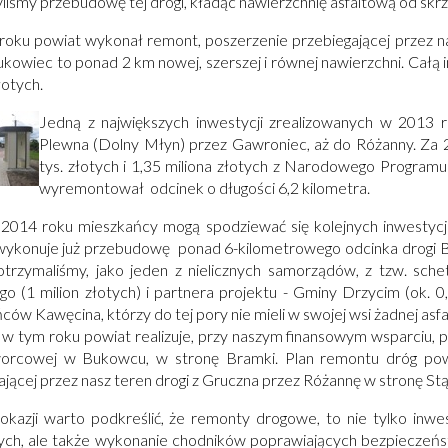
liśmy przebudowę tej drogi, kładąc nawierzchnię asfaltową od skr
oku powiat wykonał remont, poszerzenie przebiegającej przez na
ukowiec to ponad 2 km nowej, szerszej i równej nawierzchni. Całą i
łotych.
Otworzy
Jedną z największych inwestycji zrealizowanych w 2013 
się
Plewna (Dolny Młyn) przez Gawroniec, aż do Różanny. Za 2,
w
tys. złotych i 1,35 miliona złotych z Narodowego Progr
nowym
wyremontował odcinek o długości 6,2 kilometra.
oknie
2014 roku mieszkańcy mogą spodziewać się kolejnych inwestycj
wykonuje już przebudowę ponad 6-kilometrowego odcinka drogi 
otrzymaliśmy, jako jeden z nielicznych samorządów, z tzw. sche
go (1 milion złotych) i partnera projektu - Gminy Drzycim (ok. 0,5
ców Kawęcina, którzy do tej pory nie mieli w swojej wsi żadnej asf
w tym roku powiat realizuje, przy naszym finansowym wsparciu, 
worcowej w Bukowcu, w stronę Bramki. Plan remontu dróg pow
ającej przez nasz teren drogi z Gruczna przez Różannę w stronę Stą
 okazji warto podkreślić, że remonty drogowe, to nie tylko inw
ych, ale także wykonanie chodników poprawiających bezpieczeństw