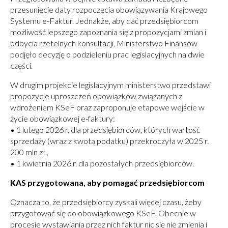
przesunięcie daty rozpoczęcia obowiązywania Krajowego
Systemu e-Faktur. Jednakże, aby dać przedsiębiorcom
możliwość lepszego zapoznania się z propozycjami zmian i
odbycia rzetelnych konsultacji, Ministerstwo Finansów
podjęło decyzję o podzieleniu prac legislacyjnych na dwie
części.
W drugim projekcie legislacyjnym ministerstwo przedstawi
propozycje uproszczeń obowiązków związanych z
wdrożeniem KSeF oraz zaproponuje etapowe wejście w
życie obowiązkowej e-faktury:
• 1 lutego 2026 r. dla przedsiębiorców, których wartość
sprzedaży (wraz z kwotą podatku) przekroczyła w 2025 r.
200 mln zł.,
• 1 kwietnia 2026 r. dla pozostałych przedsiębiorców.
KAS przygotowana, aby pomagać przedsiębiorcom
Oznacza to, że przedsiębiorcy zyskali więcej czasu, żeby
przygotować się do obowiązkowego KSeF. Obecnie w
procesie wystawiania przez nich faktur nic się nie zmienia i