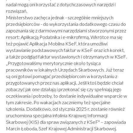
nadal mogą oni korzystać z dotychczasowych narzędzi i
rozwiązań.
Ministerstwo zachęca jednak - szczególnie mniejszych
przedsiębiorców - do wykorzystania dodatkowego czasu do
zapoznania się z darmowymi narzędziami stworzonymi przez
resort: Aplikacją Podatnika i e-mikrofirmą. Wkrótce ma się
też pojawić Aplikacja Mobilna KSeF, która umożliwi
wystawianie podstawowych faktur w KSeF oraz ich korekt,
a także podgląd faktur wystawionych i otrzymanych w KSeF.
„Przygotowaliśmy merytorycznie około tysiąca
pracowników w lokalnych Urzędach Skarbowych. Już teraz
są oni gotowi pomagać przedsiębiorcom w korzystaniu z
przygotowanych przez nas aplikacji. Jeśli ktoś będzie chciał
zobaczyć jak one działają i przekonać się czy spełniają jego
oczekiwania i potrzeby, to dostanie indywidualne wsparcie w
tym zakresie. Po wakacjach zaczniemy też specjalne
szkolenia. Dodatkowo, od stycznia 2025 r. zostanie również
uruchomiona specjalna infolinia Krajowej Informacji
Skarbowej (KIS) dla spraw związanych z KSeF" – zapowiada
Marcin Łoboda, Szef Krajowej Administracji Skarbowej.