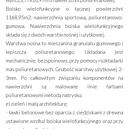
wym.23,77x10,97m o nawierzchni poliuretanowej.
Boisko wielofunkcyjne o łącznej powierzchni
1168,95m2: nawierzchnia sportowa, poliuretanowo-
gumowa. Nawierzchnia boiska wielofunkcyjnego
składa się z dwóch warstw nośnej i użytkowej.
Warstwa nośna to mieszanina granulatu gumowego i
lepiszcza poliuretanowego. Układana jest
mechanicznie, bezspoinowo, przy pomocy rozkładarki
mas poliuretanowych. Grubość warstwy użytkowej 2-
3mm. Po całkowitym związaniu komponentów na
nawierzchni są malowane linie farbami
poliuretanowymi metodą natrysku;
e) zieleń i małą architekturę:
- ławki betonowe bez oparcia z siedziskami z drewna
ustawione wzdłuż boiska wielofunkcyjnego oraz przy