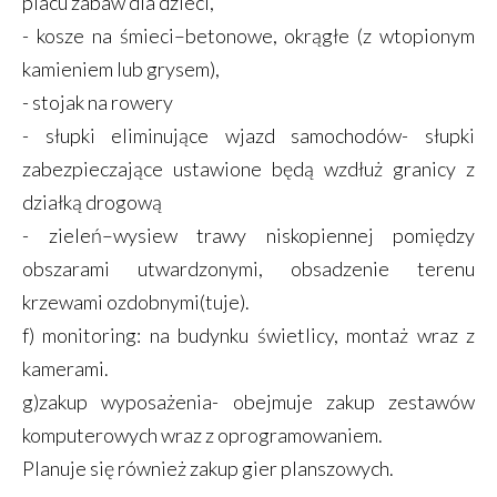
placu zabaw dla dzieci,
- kosze na śmieci–betonowe, okrągłe (z wtopionym
kamieniem lub grysem),
- stojak na rowery
- słupki eliminujące wjazd samochodów- słupki
zabezpieczające ustawione będą wzdłuż granicy z
działką drogową
- zieleń–wysiew trawy niskopiennej pomiędzy
obszarami utwardzonymi, obsadzenie terenu
krzewami ozdobnymi(tuje).
f) monitoring: na budynku świetlicy, montaż wraz z
kamerami.
g)zakup wyposażenia- obejmuje zakup zestawów
komputerowych wraz z oprogramowaniem.
Planuje się również zakup gier planszowych.