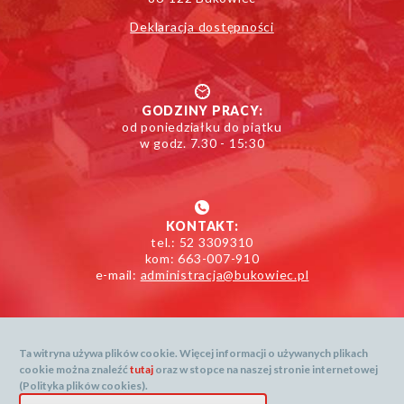
Deklaracja dostępności
GODZINY PRACY:
od poniedziałku do piątku
w godz. 7.30 - 15:30
KONTAKT:
tel.: 52 3309310
kom: 663-007-910
e-mail:
administracja@bukowiec.pl
Ta witryna używa plików cookie. Więcej informacji o używanych plikach
cookie można znaleźć
tutaj
oraz w stopce na naszej stronie internetowej
Mapa serwisu
(Polityka plików cookies).
Dane prognozy dostarcza: openweathermap.org