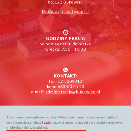
86-122 Bukowiec
Deklaracja dostępności
GODZINY PRACY:
od poniedziałku do piątku
w godz. 7.30 - 15:30
KONTAKT:
tel.: 52 3309310
kom: 663-007-910
e-mail:
administracja@bukowiec.pl
Ta witryna używa plików cookie. Więcej informacji o używanych plikach
cookie można znaleźć
tutaj
oraz w stopce na naszej stronie internetowej
Mapa serwisu
(Polityka plików cookies).
Dane prognozy dostarcza: openweathermap.org