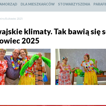
slajdu:
slajdu:
slajdu:
slajdu:
AMORZĄD
DLA MIESZKAŃCÓW
STOWARZYSZENIA
PARAFI
1
2
3
4
 gminy Bukowiec 2025
jskie klimaty. Tak bawią się 
owiec 2025