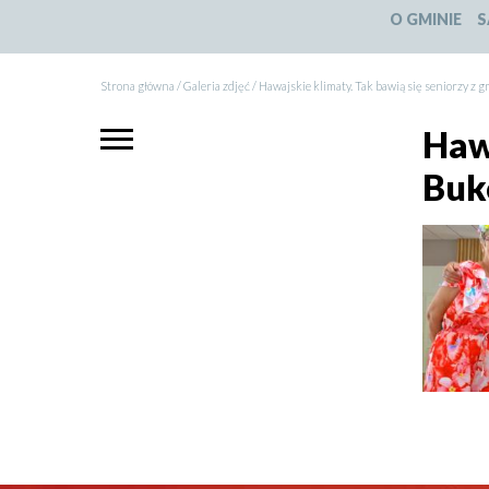
O GMINIE
S
Strona główna
Galeria zdjęć
Hawajskie klimaty. Tak bawią się seniorzy z
Ścieżka
Menu
Hawa
główne
nawigacyjna
Buk
Obrazki
galerii: