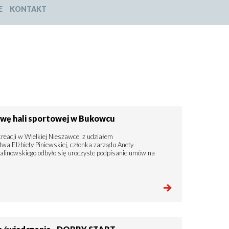
E
KONTAKT
owę hali sportowej w Bukowcu
kreacji w Wielkiej Nieszawce, z udziałem
wa Elżbiety Piniewskiej, członka zarządu Anety
Malinowskiego odbyło się uroczyste podpisanie umów na