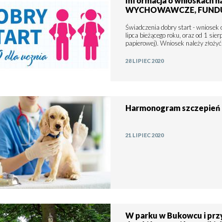
Informacja o wnioskach 
WYCHOWAWCZE, FUNDU
Świadczenia dobry start - wniosek 
lipca bieżącego roku, oraz od 1 sie
papierowej). Wniosek należy złożyć
28 LIPIEC 2020
Harmonogram szczepień 
21 LIPIEC 2020
W parku w Bukowcu i przy