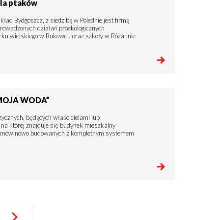
dla ptaków
kład Bydgoszcz, z siedzibą w Polednie jest firmą
rowadzonych działań proekologicznych
rku wiejskiego w Bukowcu oraz szkoły w Różannie
„MOJA WODA”
zycznych, będących właścicielami lub
na której znajduje się budynek mieszkalny
 domów nowo budowanych z kompletnym systemem
Następna
›
Ostatnia
››