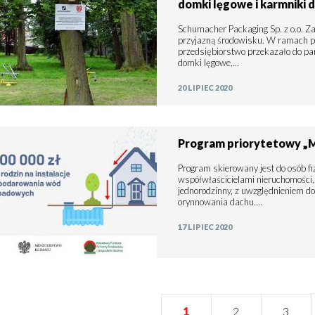
domki lęgowe i karmniki 
Schumacher Packaging Sp. z o.o. Za
przyjazną środowisku. W ramach p
przedsiębiorstwo przekazało do pa
domki lęgowe,…
20 LIPIEC 2020
Program priorytetowy 
Program skierowany jest do osób fi
współwłaścicielami nieruchomości, 
jednorodzinny, z uwzględnieniem
orynnowania dachu.…
17 LIPIEC 2020
Bieżąca
1
Strona
2
Strona
3
wanie