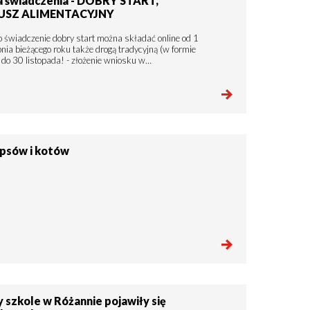
na świadczenia - DOBRY START,
SZ ALIMENTACYJNY
o świadczenie dobry start można składać online od 1
rpnia bieżącego roku także drogą tradycyjną (w formie
 do 30 listopada! - złożenie wniosku w…
psów i kotów
 szkole w Różannie pojawiły się