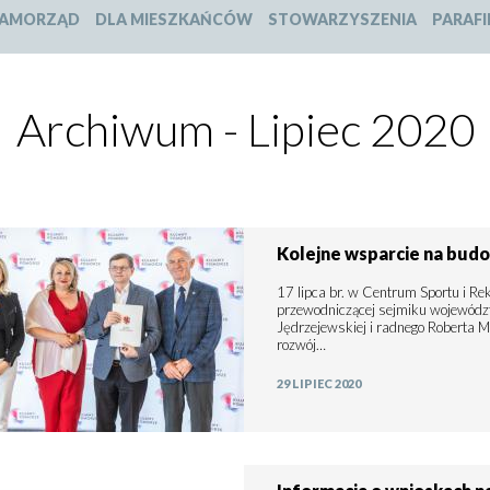
slajdu:
slajdu:
slajdu:
slajdu:
AMORZĄD
DLA MIESZKAŃCÓW
STOWARZYSZENIA
PARAFI
1
2
3
4
Archiwum - Lipiec 2020
Kolejne wsparcie na bud
17 lipca br. w Centrum Sportu i Re
przewodniczącej sejmiku województ
Jędrzejewskiej i radnego Roberta 
rozwój…
29 LIPIEC 2020