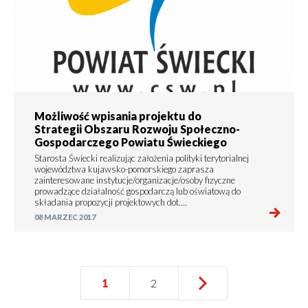
Możliwość wpisania projektu do
Strategii Obszaru Rozwoju Społeczno-
Gospodarczego Powiatu Świeckiego
Starosta Świecki realizując założenia polityki terytorialnej
województwa kujawsko-pomorskiego zaprasza
zainteresowane instytucje/organizacje/osoby fizyczne
prowadzące działalność gospodarczą lub oświatową do
składania propozycji projektowych dot.…
08 MARZEC 2017
Następna
›
Ostatnia
››
Bieżąca
1
Strona
2
Stronicowanie
strona
strona
strona