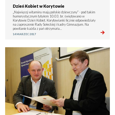
Dzień Kobiet w Korytowie
„Najwięcej witaminy mają polskie dziewczyny” - pod takim
humorystycznym tytułem 10.03. br. świętowano w
Korytowie Dzień Kobiet. Korytowianki licznie odpowiedziały
na zaproszenie Rady Sołeckiej i kadry Gimnazjum. Na
powitanie każda z pań otrzymała…
14 MARZEC 2017