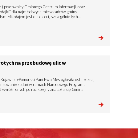
r.) pracownicy Gminnego Centrum Informacji oraz
ikołajki” dla najmłodszych mieszkańców gminy
ym Mikołajem jest dla dzieci, szczególnie tych…
łotych na przebudowę ulic w
Kujawsko-Pomorski Pani Ewa Mes ogłosiła ostateczną
inansowanie zadań w ramach Narodowego Programu
wyróżnionych po raz kolejny znalazła się Gmina