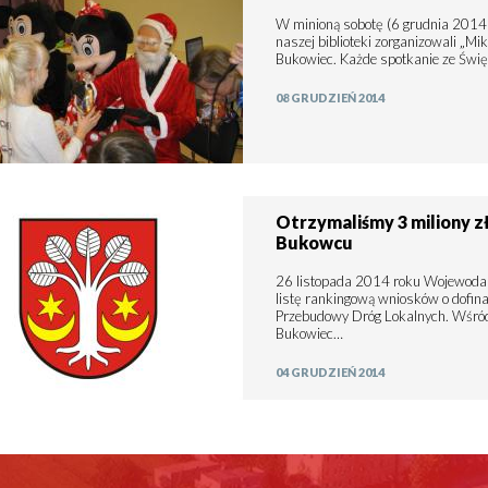
W minioną sobotę (6 grudnia 2014
naszej biblioteki zorganizowali „M
Bukowiec. Każde spotkanie ze Święt
08 GRUDZIEŃ 2014
Otrzymaliśmy 3 miliony z
Bukowcu
26 listopada 2014 roku Wojewoda 
listę rankingową wniosków o dof
Przebudowy Dróg Lokalnych. Wśród 
Bukowiec…
04 GRUDZIEŃ 2014