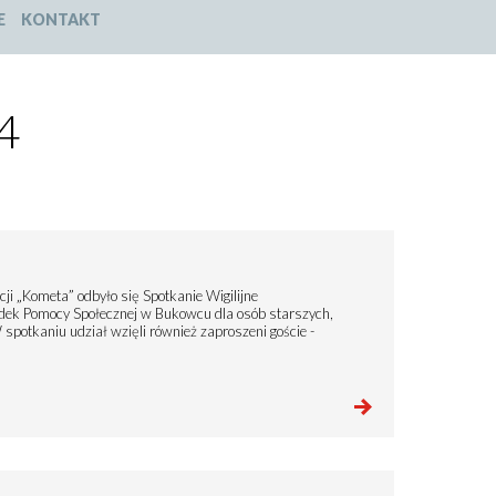
E
KONTAKT
4
i „Kometa” odbyło się Spotkanie Wigilijne
ek Pomocy Społecznej w Bukowcu dla osób starszych,
potkaniu udział wzięli również zaproszeni goście -