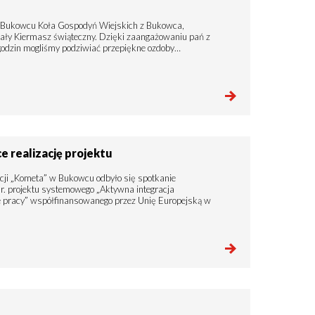
w Bukowcu Koła Gospodyń Wiejskich z Bukowca,
wały Kiermasz świąteczny. Dzięki zaangażowaniu pań z
 godzin mogliśmy podziwiać przepiękne ozdoby…
 realizację projektu
ji „Kometa” w Bukowcu odbyło się spotkanie
. projektu systemowego „Aktywna integracja
e pracy” współfinansowanego przez Unię Europejską w