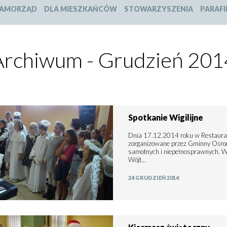
slajdu:
slajdu:
slajdu:
slajdu:
AMORZĄD
DLA MIESZKAŃCÓW
STOWARZYSZENIA
PARAFI
1
2
3
4
Archiwum - Grudzień 201
Spotkanie Wigilijne
Dnia 17.12.2014 roku w Restauracj
zorganizowane przez Gminny Ośrod
samotnych i niepełnosprawnych. W s
Wójt…
24 GRUDZIEŃ 2014