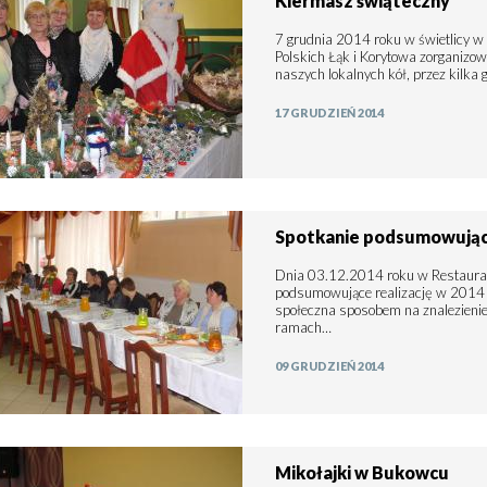
Kiermasz świąteczny
7 grudnia 2014 roku w świetlicy 
Polskich Łąk i Korytowa zorganizo
naszych lokalnych kół, przez kilka
17 GRUDZIEŃ 2014
Spotkanie podsumowujące
Dnia 03.12.2014 roku w Restaurac
podsumowujące realizację w 2014 r
społeczna sposobem na znalezieni
ramach…
09 GRUDZIEŃ 2014
Mikołajki w Bukowcu