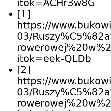
itok=ACHr3w8G
[1]
https://www.bukowie
03/Ruszy%C5%82
rowerowej%20w%
itok=eek-QLDb
[2]
https://www.bukowie
03/Ruszy%C5%82
rowerowej%20w%