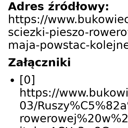
Adres źródłowy:
https://www.bukowiec
sciezki-pieszo-rowero
maja-powstac-kolejne
Załączniki
[0]
https://www.bukowie
03/Ruszy%C5%82
rowerowej%20w%