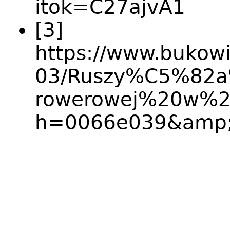
itok=C27ajvA1
[3]
https://www.bukowie
03/Ruszy%C5%82
rowerowej%20w%
h=0066e039&amp