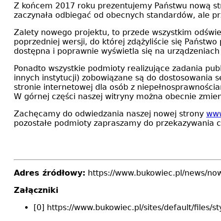
Z końcem 2017 roku prezentujemy Państwu nową stro
zaczynała odbiegać od obecnych standardów, ale pr
Zalety nowego projektu, to przede wszystkim odśwież
poprzedniej wersji, do której zdążyliście się Państw
dostępna i poprawnie wyświetla się na urządzeniach 
Ponadto wszystkie podmioty realizujące zadania public
innych instytucji) zobowiązane są do dostosowania 
stronie internetowej dla osób z niepełnosprawności
W górnej części naszej witryny można obecnie zmienić
Zachęcamy do odwiedzania naszej nowej strony
www
pozostałe podmioty zapraszamy do przekazywania ci
Adres źródłowy:
https://www.bukowiec.pl/news/no
Załączniki
[0] https://www.bukowiec.pl/sites/default/fil