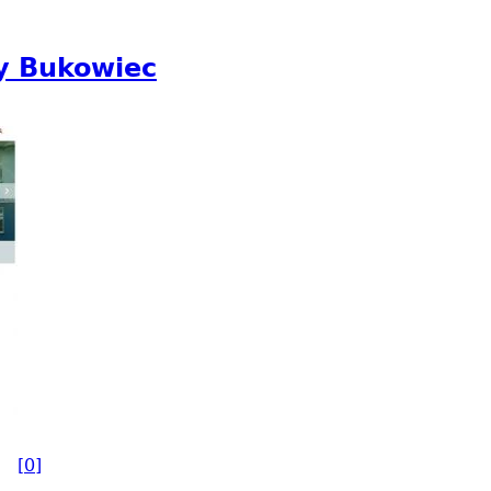
y Bukowiec
[0]