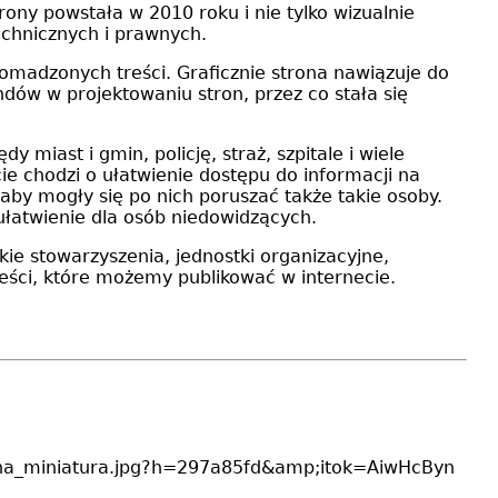
ny powstała w 2010 roku i nie tylko wizualnie
echnicznych i prawnych.
romadzonych treści. Graficznie strona nawiązuje do
ndów w projektowaniu stron, przez co stała się
 miast i gmin, policję, straż, szpitale i wiele
e chodzi o ułatwienie dostępu do informacji na
by mogły się po nich poruszać także takie osoby.
 ułatwienie dla osób niedowidzących.
kie stowarzyszenia, jednostki organizacyjne,
ści, które możemy publikować w internecie.
strona_miniatura.jpg?h=297a85fd&amp;itok=AiwHcByn