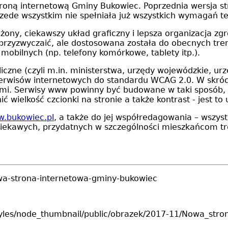
ną internetową Gminy Bukowiec. Poprzednia wersja stro
zede wszystkim nie spełniała już wszystkich wymagań t
ony, ciekawszy układ graficzny i lepsza organizacja zg
o przyzwyczaić, ale dostosowana została do obecnych tre
mobilnych (np. telefony komórkowe, tablety itp.).
zne (czyli m.in. ministerstwa, urzędy wojewódzkie, urzędy
serwisów internetowych do standardu WCAG 2.0. W skróci
ami. Serwisy www powinny być budowane w taki sposób, a
 wielkość czcionki na stronie a także kontrast - jest to
.bukowiec.pl
, a także do jej współredagowania – wszyst
ekawych, przydatnych w szczególności mieszkańcom tre
wa-strona-internetowa-gminy-bukowiec
es/styles/node_thumbnail/public/obrazek/2017-11/Nowa_