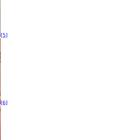
[5]
[6]