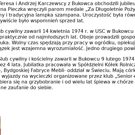
resa i Andrzej Karczewscy z Bukowca obchodzili jubileus
na Pieczka wręczyli parom medale „Za Długoletnie Poży
my i tradycyjna lampka szampana. Uroczystość była rów
ywiście było wspomnień sprzed lat.
b cywilny zawarli 14 kwietnia 1974 r. w USC w Bukowcu 
praktycznie od najmłodszych lat. Oboje prowadzili gosp
nuka. Wolny czas spędzają przy pracy w ogródku, opieku
związek jest wzajemna wyrozumiałość. Jedno drugiego p
lub cywilny i kościelny zawarli w Bukowcu 9 lutego 197
zez 4 lata. Jubilatka pracowała w Spółdzielni Kółek Ro
Bydgoskiej Fabryce Mebli- oddział w Świeciu. Mają córk
wyjazdy na wycieczki organizowane przez klub „Senior+”,
era się na grzybobranie i od wielu lat śpiewa w chórz
ne zaufanie do siebie.