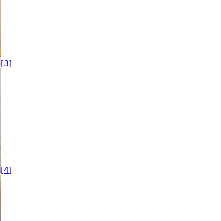
[3]
[4]