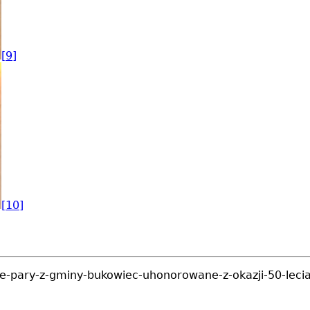
[9]
[10]
e-pary-z-gminy-bukowiec-uhonorowane-z-okazji-50-leci