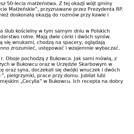
z 50-lecia małżeństwa. Z tej okazji wójt gminy
cie Małżeńskie”, przyznawane przez Prezydenta RP.
nież doskonałą okazją do rozmów przy kawie i
a ślub kościelny w tym samym dniu w Polskich
odarstwo rolne. Mają dwie córki i dwóch synów.
ją się wnukami, chodzą na spacery, oglądają
owinno zrozumieć, ustępować i wzajemnie wybaczać.
4 r. Oboje pochodzą z Bukowca. Jak sami mówią, z
lniczych w Bukowcu oraz w Urzędzie Skarbowym w
ę oraz syna, doczekali się dwójki wnuczek i dwóch
 pielgrzymki, prace przy domu. Jubilat lubi
e męskim „Cecylia” w Bukowcu. Ich recepta na dobry