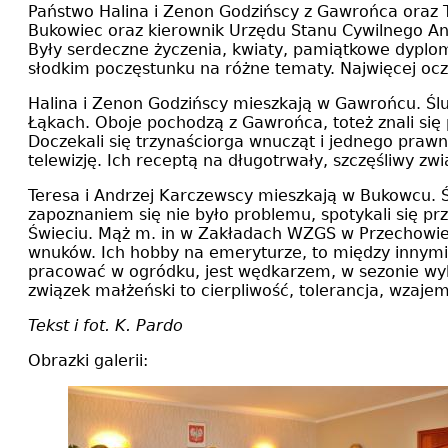
Państwo Halina i Zenon Godzińscy z Gawrońca oraz Te
Bukowiec oraz kierownik Urzędu Stanu Cywilnego An
Były serdeczne życzenia, kwiaty, pamiątkowe dyplo
słodkim poczęstunku na różne tematy. Najwięcej ocz
Halina i Zenon Godzińscy mieszkają w Gawrońcu. Ślu
Łąkach. Oboje pochodzą z Gawrońca, toteż znali się 
Doczekali się trzynaściorga wnucząt i jednego praw
telewizję. Ich receptą na długotrwały, szczęśliwy 
Teresa i Andrzej Karczewscy mieszkają w Bukowcu. Ś
zapoznaniem się nie było problemu, spotykali się pr
Świeciu. Mąż m. in w Zakładach WZGS w Przechowie, 
wnuków. Ich hobby na emeryturze, to między innymi 
pracować w ogródku, jest wędkarzem, w sezonie wybi
związek małżeński to cierpliwość, tolerancja, wzajem
Tekst i fot. K. Pardo
Obrazki galerii: