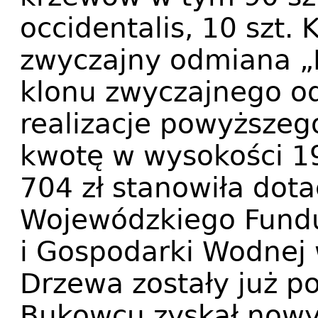
occidentalis, 10 szt. 
zwyczajny odmiana „R
klonu zwyczajnego od
realizacje powyższe
kwotę w wysokości 19
704 zł stanowiła dot
Wojewódzkiego Fund
i Gospodarki Wodnej 
Drzewa zostały już p
Bukowcu zyskał nowy