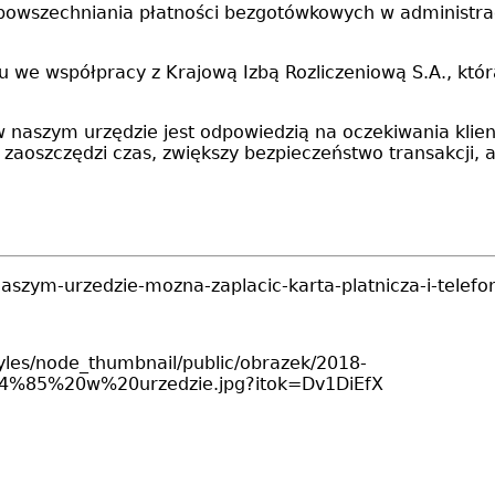
wszechniania płatności bezgotówkowych w administracji 
 we współpracy z Krajową Izbą Rozliczeniową S.A., któr
naszym urzędzie jest odpowiedzią na oczekiwania klie
aoszczędzi czas, zwiększy bezpieczeństwo transakcji, a 
aszym-urzedzie-mozna-zaplacic-karta-platnicza-i-telef
styles/node_thumbnail/public/obrazek/2018-
85%20w%20urzedzie.jpg?itok=Dv1DiEfX